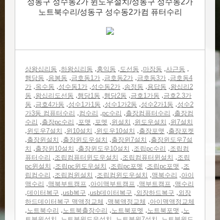
성동구 성수동2가 윈도우설치/성동구 성수동2가
노트북수리/성동구 성수동2가컴 퓨터수리
,
,
,
,
,
,
상왕십리동
하왕십리동
홍익동
도선동
마장동
사근동
,
,
,
,
,
행당동
응봉동
금호동1가
금호동2가
금호동3가
금호동4
,
,
,
,
,
,
가
옥수동
성수동1가
성수동2가
송정동
용답동
왕십리2
,
,
,
,
,
동
왕십리도선동
행당1동
행당2동
금호1가동
금호2.3가
,
,
,
,
,
동
금호4가동
성수1가1동
성수1가2동
성수2가1동
성수2
,
,
,
,
가3동 컴퓨터수리
컴수리
pc수리
출장컴퓨터수리
출장컴
,
,
,
,
,
,
수리
출장pc수리
포맷
포멧
윈설치
윈도우설치
윈7설치
,
,
,
,
,
윈도우7설치
윈10설치
윈도우10설치
출장포맷
출장포켓
,
,
,
,
출장윈설치
출장윈도우설치
출장윈7설치
출장윈도우7설
,
,
,
,
치
출장윈10설치
출장윈도우10설치
조립pc수리
조립컴
,
,
,
퓨터수리
조립컴퓨터윈도우설치
조립컴퓨터윈설치
조립
,
,
,
,
pc윈설치
조립pc윈도우설치
조립pc포멧
조립pc포맷
조
,
,
,
,
립컴수리
조립컴윈설치
조립컴윈도우설치
맥북수리
아이
,
,
,
,
맥수리
맥북부트캠프
아이맥부트캠프
맥부트캠프
맥수리
,
,
,
,
,
데이터복구
usb복구
usb데이터복구
외장하드복구
외장
,
,
하드데이터복구 맥액정교체
맥북액정교체
아이맥액정교체
,
,
,
,
,
노트북수리
노트북출장수리
노트북포멧
노트북포맷
노
,
,
,
트북윈설치
노트북윈도우설치
노트북윈7설치
노트북윈도