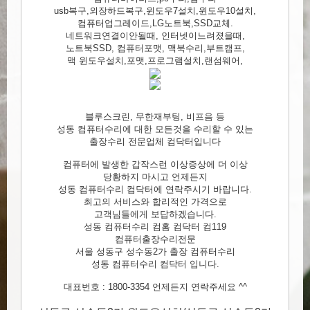
usb복구,외장하드복구,윈도우7설치,윈도우10설치,
컴퓨터업그레이드,LG노트북,SSD교체.
네트워크연결이안될때, 인터넷이느려졌을때,
노트북SSD, 컴퓨터포맷, 맥북수리,부트캠프,
맥 윈도우설치,포맷,프로그램설치,랜섬웨어,
블루스크린, 무한재부팅, 비프음 등
성동 컴퓨터수리에 대한 모든것을 수리할 수 있는
출장수리 전문업체 컴닥터입니다
컴퓨터에 발생한 갑작스런 이상증상에 더 이상
당황하지 마시고 언제든지
성동 컴퓨터수리 컴닥터에 연락주시기 바랍니다.
최고의 서비스와 합리적인 가격으로
고객님들에게 보답하겠습니다.
성동 컴퓨터수리 컴홈 컴닥터 컴119
컴퓨터출장수리전문
서울 성동구 성수동2가 출장 컴퓨터수리
성동 컴퓨터수리 컴닥터 입니다.
대표번호 : 1800-3354 언제든지 연락주세요 ^^