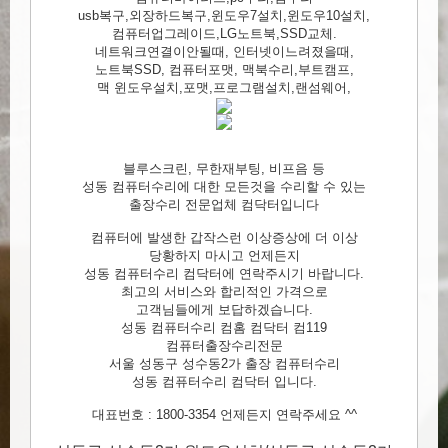
usb복구,외장하드복구,윈도우7설치,윈도우10설치,
컴퓨터업그레이드,LG노트북,SSD교체.
네트워크연결이안될때, 인터넷이느려졌을때,
노트북SSD, 컴퓨터포맷, 맥북수리,부트캠프,
맥 윈도우설치,포맷,프로그램설치,랜섬웨어,
블루스크린, 무한재부팅, 비프음 등
성동 컴퓨터수리에 대한 모든것을 수리할 수 있는
출장수리 전문업체 컴닥터입니다
컴퓨터에 발생한 갑작스런 이상증상에 더 이상
당황하지 마시고 언제든지
성동 컴퓨터수리 컴닥터에 연락주시기 바랍니다.
최고의 서비스와 합리적인 가격으로
고객님들에게 보답하겠습니다.
성동 컴퓨터수리 컴홈 컴닥터 컴119
컴퓨터출장수리전문
서울 성동구 성수동2가 출장 컴퓨터수리
성동 컴퓨터수리 컴닥터 입니다.
대표번호 : 1800-3354 언제든지 연락주세요 ^^