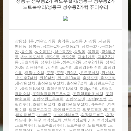
성동구 성수동2가 윈도우설치/성동구 성수동2가
노트북수리/성동구 성수동2가컴 퓨터수리
,
,
,
,
,
,
상왕십리동
하왕십리동
홍익동
도선동
마장동
사근동
,
,
,
,
,
행당동
응봉동
금호동1가
금호동2가
금호동3가
금호동4
,
,
,
,
,
,
가
옥수동
성수동1가
성수동2가
송정동
용답동
왕십리2
,
,
,
,
,
동
왕십리도선동
행당1동
행당2동
금호1가동
금호2.3가
,
,
,
,
,
동
금호4가동
성수1가1동
성수1가2동
성수2가1동
성수2
,
,
,
,
가3동 컴퓨터수리
컴수리
pc수리
출장컴퓨터수리
출장컴
,
,
,
,
,
,
수리
출장pc수리
포맷
포멧
윈설치
윈도우설치
윈7설치
,
,
,
,
,
윈도우7설치
윈10설치
윈도우10설치
출장포맷
출장포켓
,
,
,
,
출장윈설치
출장윈도우설치
출장윈7설치
출장윈도우7설
,
,
,
,
치
출장윈10설치
출장윈도우10설치
조립pc수리
조립컴
,
,
,
퓨터수리
조립컴퓨터윈도우설치
조립컴퓨터윈설치
조립
,
,
,
,
pc윈설치
조립pc윈도우설치
조립pc포멧
조립pc포맷
조
,
,
,
,
립컴수리
조립컴윈설치
조립컴윈도우설치
맥북수리
아이
,
,
,
,
맥수리
맥북부트캠프
아이맥부트캠프
맥부트캠프
맥수리
,
,
,
,
,
데이터복구
usb복구
usb데이터복구
외장하드복구
외장
,
,
하드데이터복구 맥액정교체
맥북액정교체
아이맥액정교체
,
,
,
,
,
노트북수리
노트북출장수리
노트북포멧
노트북포맷
노
,
,
,
트북윈설치
노트북윈도우설치
노트북윈7설치
노트북윈도