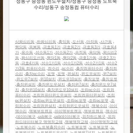
성동구 송정동 윈도우설치/성동구 송정동 노트북
수리/성동구 송정동컴 퓨터수리
,
,
,
,
,
,
상왕십리동
하왕십리동
홍익동
도선동
마장동
사근동
,
,
,
,
,
행당동
응봉동
금호동1가
금호동2가
금호동3가
금호동4
,
,
,
,
,
,
가
옥수동
성수동1가
성수동2가
송정동
용답동
왕십리2
,
,
,
,
,
동
왕십리도선동
행당1동
행당2동
금호1가동
금호2.3가
,
,
,
,
,
동
금호4가동
성수1가1동
성수1가2동
성수2가1동
성수2
,
,
,
,
가3동 컴퓨터수리
컴수리
pc수리
출장컴퓨터수리
출장컴
,
,
,
,
,
,
수리
출장pc수리
포맷
포멧
윈설치
윈도우설치
윈7설치
,
,
,
,
,
윈도우7설치
윈10설치
윈도우10설치
출장포맷
출장포켓
,
,
,
,
출장윈설치
출장윈도우설치
출장윈7설치
출장윈도우7설
,
,
,
,
치
출장윈10설치
출장윈도우10설치
조립pc수리
조립컴
,
,
,
퓨터수리
조립컴퓨터윈도우설치
조립컴퓨터윈설치
조립
,
,
,
,
pc윈설치
조립pc윈도우설치
조립pc포멧
조립pc포맷
조
,
,
,
,
립컴수리
조립컴윈설치
조립컴윈도우설치
맥북수리
아이
,
,
,
,
맥수리
맥북부트캠프
아이맥부트캠프
맥부트캠프
맥수리
,
,
,
,
,
데이터복구
usb복구
usb데이터복구
외장하드복구
외장
,
,
하드데이터복구 맥액정교체
맥북액정교체
아이맥액정교체
,
,
,
,
,
노트북수리
노트북출장수리
노트북포멧
노트북포맷
노
,
,
,
트북윈설치
노트북윈도우설치
노트북윈7설치
노트북윈도