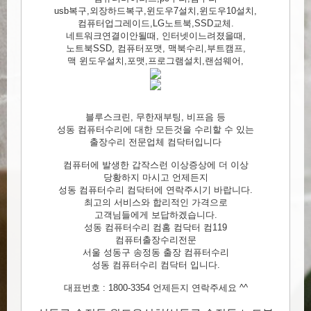
usb복구,외장하드복구,윈도우7설치,윈도우10설치,
컴퓨터업그레이드,LG노트북,SSD교체.
네트워크연결이안될때, 인터넷이느려졌을때,
노트북SSD, 컴퓨터포맷, 맥북수리,부트캠프,
맥 윈도우설치,포맷,프로그램설치,랜섬웨어,
블루스크린, 무한재부팅, 비프음 등
성동 컴퓨터수리에 대한 모든것을 수리할 수 있는
출장수리 전문업체 컴닥터입니다
컴퓨터에 발생한 갑작스런 이상증상에 더 이상
당황하지 마시고 언제든지
성동 컴퓨터수리 컴닥터에 연락주시기 바랍니다.
최고의 서비스와 합리적인 가격으로
고객님들에게 보답하겠습니다.
성동 컴퓨터수리 컴홈 컴닥터 컴119
컴퓨터출장수리전문
서울 성동구 송정동 출장 컴퓨터수리
성동 컴퓨터수리 컴닥터 입니다.
대표번호 : 1800-3354 언제든지 연락주세요 ^^