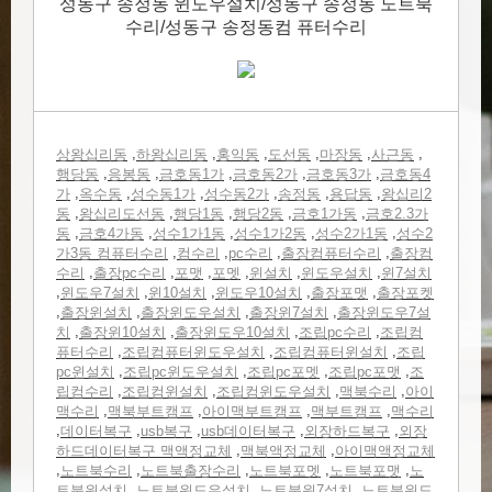
성동구 송정동 윈도우설치/성동구 송정동 노트북
수리/성동구 송정동컴 퓨터수리
,
,
,
,
,
,
상왕십리동
하왕십리동
홍익동
도선동
마장동
사근동
,
,
,
,
,
행당동
응봉동
금호동1가
금호동2가
금호동3가
금호동4
,
,
,
,
,
,
가
옥수동
성수동1가
성수동2가
송정동
용답동
왕십리2
,
,
,
,
,
동
왕십리도선동
행당1동
행당2동
금호1가동
금호2.3가
,
,
,
,
,
동
금호4가동
성수1가1동
성수1가2동
성수2가1동
성수2
,
,
,
,
가3동 컴퓨터수리
컴수리
pc수리
출장컴퓨터수리
출장컴
,
,
,
,
,
,
수리
출장pc수리
포맷
포멧
윈설치
윈도우설치
윈7설치
,
,
,
,
,
윈도우7설치
윈10설치
윈도우10설치
출장포맷
출장포켓
,
,
,
,
출장윈설치
출장윈도우설치
출장윈7설치
출장윈도우7설
,
,
,
,
치
출장윈10설치
출장윈도우10설치
조립pc수리
조립컴
,
,
,
퓨터수리
조립컴퓨터윈도우설치
조립컴퓨터윈설치
조립
,
,
,
,
pc윈설치
조립pc윈도우설치
조립pc포멧
조립pc포맷
조
,
,
,
,
립컴수리
조립컴윈설치
조립컴윈도우설치
맥북수리
아이
,
,
,
,
맥수리
맥북부트캠프
아이맥부트캠프
맥부트캠프
맥수리
,
,
,
,
,
데이터복구
usb복구
usb데이터복구
외장하드복구
외장
,
,
하드데이터복구 맥액정교체
맥북액정교체
아이맥액정교체
,
,
,
,
,
노트북수리
노트북출장수리
노트북포멧
노트북포맷
노
,
,
,
트북윈설치
노트북윈도우설치
노트북윈7설치
노트북윈도