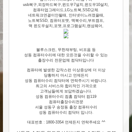
usb복구,외장하드복구,윈도우7설치,윈도우10설치,
컴퓨터업그레이드,LG노트북,SSD교체.
네트워크연결이안될때, 인터넷이느려졌을때,
노트북SSD, 컴퓨터포맷, 맥북수리,부트캠프,
맥 윈도우설치,포맷,프로그램설치,랜섬웨어,
블루스크린, 무한재부팅, 비프음 등
성동 컴퓨터수리에 대한 모든것을 수리할 수 있는
출장수리 전문업체 컴닥터입니다
컴퓨터에 발생한 갑작스런 이상증상에 더 이상
당황하지 마시고 언제든지
성동 컴퓨터수리 컴닥터에 연락주시기 바랍니다.
최고의 서비스와 합리적인 가격으로
고객님들에게 보답하겠습니다.
성동 컴퓨터수리 컴홈 컴닥터 컴119
컴퓨터출장수리전문
서울 성동구 송정동 출장 컴퓨터수리
성동 컴퓨터수리 컴닥터 입니다.
대표번호 : 1800-3354 언제든지 연락주세요 ^^