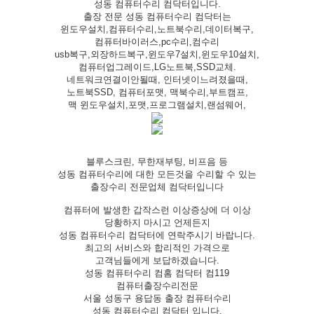
성동 컴퓨터수리 컴닥터입니다.
출장 전문 성동 컴퓨터수리 컴닥터는
윈도우설치,컴퓨터수리,노트북수리,데이터복구,
컴퓨터바이러스,pc수리,컴수리
usb복구,외장하드복구,윈도우7설치,윈도우10설치,
컴퓨터업그레이드,LG노트북,SSD교체.
네트워크연결이안될때, 인터넷이느려졌을때,
노트북SSD, 컴퓨터포맷, 맥북수리,부트캠프,
맥 윈도우설치,포맷,프로그램설치,랜섬웨어,
블루스크린, 무한재부팅, 비프음 등
성동 컴퓨터수리에 대한 모든것을 수리할 수 있는
출장수리 전문업체 컴닥터입니다
컴퓨터에 발생한 갑작스런 이상증상에 더 이상
당황하지 마시고 언제든지
성동 컴퓨터수리 컴닥터에 연락주시기 바랍니다.
최고의 서비스와 합리적인 가격으로
고객님들에게 보답하겠습니다.
성동 컴퓨터수리 컴홈 컴닥터 컴119
컴퓨터출장수리전문
서울 성동구 용답동 출장 컴퓨터수리
성동 컴퓨터수리 컴닥터 입니다.