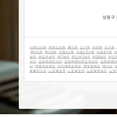
성동구 
,
,
,
,
,
,
상왕십리동
하왕십리동
홍익동
도선동
마장동
사근동
,
,
,
,
,
,
행당1동
행당2동
금호1가동
금호2.3가동
금호4가동
성
,
,
,
,
,
설치
윈도우설치
윈7설치
윈도우7설치
윈10설치
윈도
,
,
,
수리
조립컴퓨터수리
조립컴퓨터윈도우설치
조립컴퓨
,
,
,
,
,
리
맥북부트캠프
아이맥부트캠프
맥부트캠프
맥수리
,
,
,
,
북출장수리
노트북포멧
노트북포맷
노트북윈설치
노트