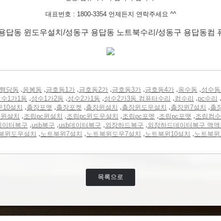
대표번호 : 1800-3354 언제든지 연락주세요 ^^
용답동 윈도우설치/성동구 용답동 노트북수리/성동구 용답동컴
,
,
,
,
,
,
,
행당동
응봉동
금호동1가
금호동2가
금호동3가
금호동4가
옥수동
성수동
,
,
,
,
,
수1가1동
성수1가2동
성수2가1동
성수2가3동 컴퓨터수리
컴수리
pc수리
,
,
,
,
,
,
우10설치
출장포맷
출장포켓
출장윈설치
출장윈도우설치
출장윈7설치
출
,
,
,
,
,
터윈설치
조립pc윈설치
조립pc윈도우설치
조립pc포멧
조립pc포맷
조립컴수
,
,
,
,
데이터복구
usb복구
usb데이터복구
외장하드복구
외장하드데이터복구 맥액
,
,
,
,
북윈도우설치
노트북윈7설치
노트북윈도우7설치
노트북윈10설치
노트북윈
목록으로