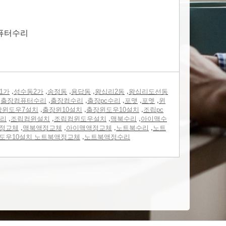
 퓨터수리
,
,
,
,
,
1가
성수동2가
송정동
용답동
왕십리2동
왕십리도선동
,
,
,
,
,
,
출장컴퓨터수리
출장컴수리
출장pc수리
포맷
포멧
윈
,
,
,
장윈도우7설치
출장윈10설치
출장윈도우10설치
조립pc
,
,
,
,
리
조립컴윈설치
조립컴윈도우설치
맥북수리
아이맥수
,
,
,
,
정교체
맥북액정교체
아이맥액정교체
노트북수리
노트
,
도우10설치 노트북액정교체
노트북액정수리