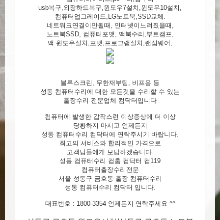
usb복구,외장하드복구,윈도우7설치,윈도우10설치,
컴퓨터업그레이드,LG노트북,SSD교체.
네트워크연결이안될때, 인터넷이느려졌을때,
노트북SSD, 컴퓨터포맷, 맥북수리,부트캠프,
맥 윈도우설치,포맷,프로그램설치,랜섬웨어,
블루스크린, 무한재부팅, 비프음 등
성동 컴퓨터수리에 대한 모든것을 수리할 수 있는
출장수리 전문업체 컴닥터입니다
컴퓨터에 발생한 갑작스런 이상증상에 더 이상
당황하지 마시고 언제든지
성동 컴퓨터수리 컴닥터에 연락주시기 바랍니다.
최고의 서비스와 합리적인 가격으로
고객님들에게 보답하겠습니다.
성동 컴퓨터수리 컴홈 컴닥터 컴119
컴퓨터출장수리전문
서울 성동구 금호동 출장 컴퓨터수리
성동 컴퓨터수리 컴닥터 입니다.
대표번호 : 1800-3354 언제든지 연락주세요 ^^