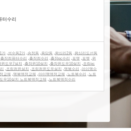
 퓨터수리
,
,
,
,
,
1가
성수동2가
송정동
용답동
왕십리2동
왕십리도선동
,
,
,
,
,
,
출장컴퓨터수리
출장컴수리
출장pc수리
포맷
포멧
윈
,
,
,
장윈도우7설치
출장윈10설치
출장윈도우10설치
조립pc
,
,
,
,
리
조립컴윈설치
조립컴윈도우설치
맥북수리
아이맥수
,
,
,
,
정교체
맥북액정교체
아이맥액정교체
노트북수리
노트
,
도우10설치 노트북액정교체
노트북액정수리