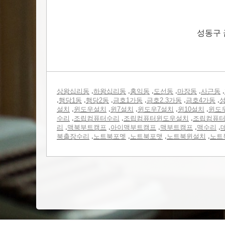
성동구 
,
,
,
,
,
,
상왕십리동
하왕십리동
홍익동
도선동
마장동
사근동
,
,
,
,
,
,
행당1동
행당2동
금호1가동
금호2.3가동
금호4가동
성
,
,
,
,
,
설치
윈도우설치
윈7설치
윈도우7설치
윈10설치
윈도
,
,
,
수리
조립컴퓨터수리
조립컴퓨터윈도우설치
조립컴퓨
,
,
,
,
,
리
맥북부트캠프
아이맥부트캠프
맥부트캠프
맥수리
,
,
,
,
북출장수리
노트북포멧
노트북포맷
노트북윈설치
노트