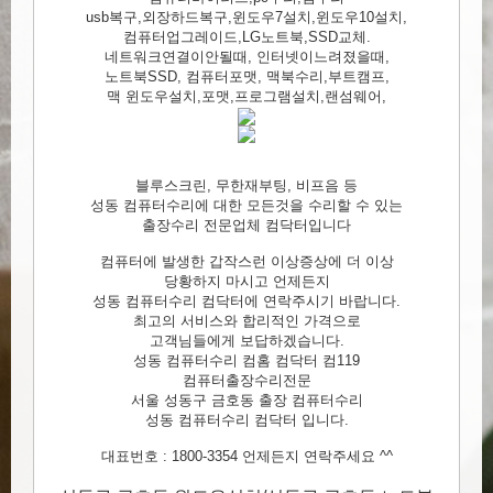
usb복구,외장하드복구,윈도우7설치,윈도우10설치,
컴퓨터업그레이드,LG노트북,SSD교체.
네트워크연결이안될때, 인터넷이느려졌을때,
노트북SSD, 컴퓨터포맷, 맥북수리,부트캠프,
맥 윈도우설치,포맷,프로그램설치,랜섬웨어,
블루스크린, 무한재부팅, 비프음 등
성동 컴퓨터수리에 대한 모든것을 수리할 수 있는
출장수리 전문업체 컴닥터입니다
컴퓨터에 발생한 갑작스런 이상증상에 더 이상
당황하지 마시고 언제든지
성동 컴퓨터수리 컴닥터에 연락주시기 바랍니다.
최고의 서비스와 합리적인 가격으로
고객님들에게 보답하겠습니다.
성동 컴퓨터수리 컴홈 컴닥터 컴119
컴퓨터출장수리전문
서울 성동구 금호동 출장 컴퓨터수리
성동 컴퓨터수리 컴닥터 입니다.
대표번호 : 1800-3354 언제든지 연락주세요 ^^