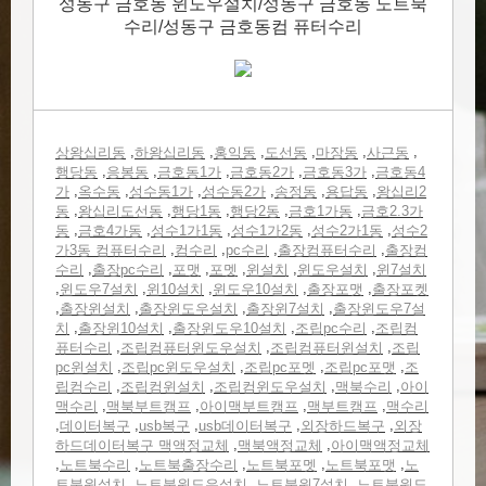
성동구 금호동 윈도우설치/성동구 금호동 노트북
수리/성동구 금호동컴 퓨터수리
,
,
,
,
,
,
상왕십리동
하왕십리동
홍익동
도선동
마장동
사근동
,
,
,
,
,
행당동
응봉동
금호동1가
금호동2가
금호동3가
금호동4
,
,
,
,
,
,
가
옥수동
성수동1가
성수동2가
송정동
용답동
왕십리2
,
,
,
,
,
동
왕십리도선동
행당1동
행당2동
금호1가동
금호2.3가
,
,
,
,
,
동
금호4가동
성수1가1동
성수1가2동
성수2가1동
성수2
,
,
,
,
가3동 컴퓨터수리
컴수리
pc수리
출장컴퓨터수리
출장컴
,
,
,
,
,
,
수리
출장pc수리
포맷
포멧
윈설치
윈도우설치
윈7설치
,
,
,
,
,
윈도우7설치
윈10설치
윈도우10설치
출장포맷
출장포켓
,
,
,
,
출장윈설치
출장윈도우설치
출장윈7설치
출장윈도우7설
,
,
,
,
치
출장윈10설치
출장윈도우10설치
조립pc수리
조립컴
,
,
,
퓨터수리
조립컴퓨터윈도우설치
조립컴퓨터윈설치
조립
,
,
,
,
pc윈설치
조립pc윈도우설치
조립pc포멧
조립pc포맷
조
,
,
,
,
립컴수리
조립컴윈설치
조립컴윈도우설치
맥북수리
아이
,
,
,
,
맥수리
맥북부트캠프
아이맥부트캠프
맥부트캠프
맥수리
,
,
,
,
,
데이터복구
usb복구
usb데이터복구
외장하드복구
외장
,
,
하드데이터복구 맥액정교체
맥북액정교체
아이맥액정교체
,
,
,
,
,
노트북수리
노트북출장수리
노트북포멧
노트북포맷
노
,
,
,
트북윈설치
노트북윈도우설치
노트북윈7설치
노트북윈도