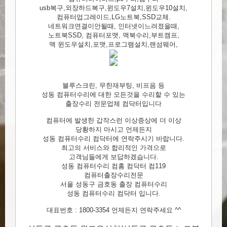
usb복구,외장하드복구,윈도우7설치,윈도우10설치,
컴퓨터업그레이드,LG노트북,SSD교체.
네트워크연결이안될때, 인터넷이느려졌을때,
노트북SSD, 컴퓨터포맷, 맥북수리,부트캠프,
맥 윈도우설치,포맷,프로그램설치,랜섬웨어,
블루스크린, 무한재부팅, 비프음 등
성동 컴퓨터수리에 대한 모든것을 수리할 수 있는
출장수리 전문업체 컴닥터입니다
컴퓨터에 발생한 갑작스런 이상증상에 더 이상
당황하지 마시고 언제든지
성동 컴퓨터수리 컴닥터에 연락주시기 바랍니다.
최고의 서비스와 합리적인 가격으로
고객님들에게 보답하겠습니다.
성동 컴퓨터수리 컴홈 컴닥터 컴119
컴퓨터출장수리전문
서울 성동구 금호동 출장 컴퓨터수리
성동 컴퓨터수리 컴닥터 입니다.
대표번호 : 1800-3354 언제든지 연락주세요 ^^