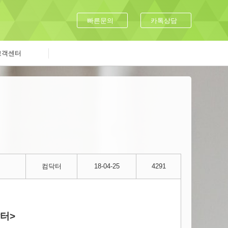
빠른문의
카톡상담
고객센터
컴닥터
18-04-25
4291
터>