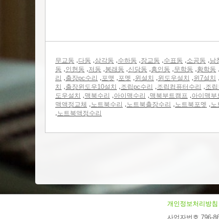
,
,
,
,
,
,
,
무교동
다동
삼각동
수하동
장교동
수표동
소공동
남
,
,
,
,
,
,
,
동
인현동
저동
봉래동
신당동
흥인동
무학동
황학동
,
,
,
,
,
,
리
출장pc수리
포맷
포멧
윈설치
윈도우설치
윈7설치
,
,
,
,
치
출장윈도우10설치
조립pc수리
조립컴퓨터수리
조립
,
,
,
,
도우설치
맥북수리
아이맥수리
맥북부트캠프
아이맥부
,
,
,
,
맥액정교체
노트북수리
노트북출장수리
노트북포멧
노
,
노트북액정수리
개인정보처리방침
사업자번호 796-86