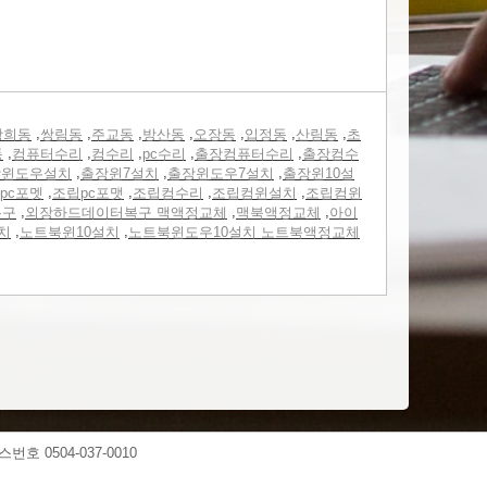
,
,
,
,
,
,
,
광희동
쌍림동
주교동
방산동
오장동
입정동
산림동
초
,
,
,
,
,
동
컴퓨터수리
컴수리
pc수리
출장컴퓨터수리
출장컴수
,
,
,
장윈도우설치
출장윈7설치
출장윈도우7설치
출장윈10설
,
,
,
,
pc포멧
조립pc포맷
조립컴수리
조립컴윈설치
조립컴윈
,
,
,
복구
외장하드데이터복구 맥액정교체
맥북액정교체
아이
,
,
치
노트북윈10설치
노트북윈도우10설치 노트북액정교체
스번호 0504-037-0010