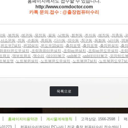
홈페이지에서도 접수할 수 있습니다.
http://www.comdoctor.c
om
카톡 문의.접수 : @출장컴퓨터수리
,
,
,
,
,
,
,
,
,
,
창동
북창동
예관동
묵정동
필동
남학동
회현동
주자동
예장동
장충동
,
,
,
,
,
,
,
,
,
,
서소문동
정동
순화동
중림동
다산동
약수동
청구동
동화동
남산동
명
,
,
,
,
,
,
,
윈도우7설치
윈10설치
윈도우10설치
출장포맷
출장포켓
출장윈설치
출
,
,
,
,
컴퓨터윈도우설치
조립컴퓨터윈설치
조립pc윈설치
조립pc윈도우설치
조립
,
,
,
,
,
,
트캠프
맥부트캠프
맥수리
데이터복구
usb복구
usb데이터복구
외장하드
,
,
,
,
트북포맷
노트북윈설치
노트북윈도우설치
노트북윈7설치
노트북윈도우7설
목록으로
홈페이지이용약관
게시물게재원칙
고객상담. 1566-2598
팩
-01273
컴퓨터수리컴닥터 PC나라 [ 전국 출장 컴퓨터수리 접수센터 ]