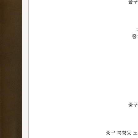
중구
중
중구
중구 북창동 노