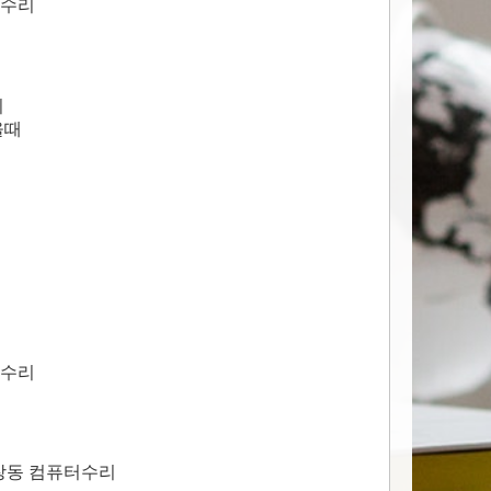
터수리
치
올때
터수리
북창동 컴퓨터수리