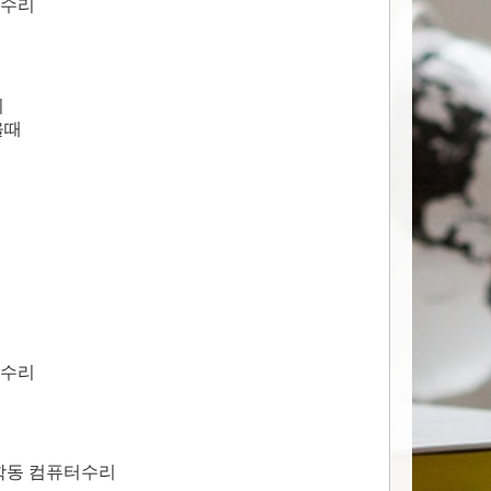
터수리
치
올때
터수리
황학동 컴퓨터수리