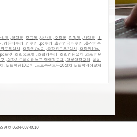
,
,
,
,
,
,
,
광희동
쌍림동
주교동
방산동
오장동
입정동
산림동
초
,
,
,
,
,
동
컴퓨터수리
컴수리
pc수리
출장컴퓨터수리
출장컴수
,
,
,
장윈도우설치
출장윈7설치
출장윈도우7설치
출장윈10설
,
,
,
,
pc포멧
조립pc포맷
조립컴수리
조립컴윈설치
조립컴윈
,
,
,
복구
외장하드데이터복구 맥액정교체
맥북액정교체
아이
,
,
치
노트북윈10설치
노트북윈도우10설치 노트북액정교체
스번호 0504-037-0010