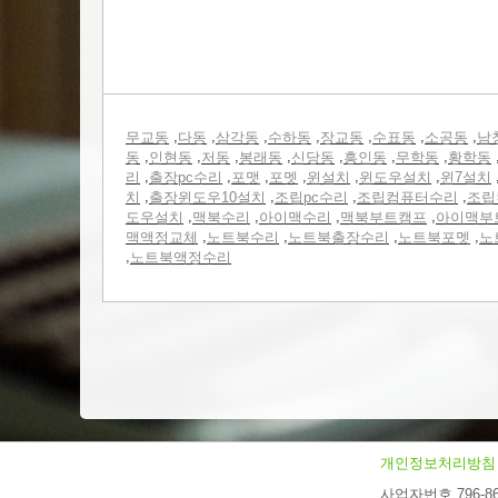
,
,
,
,
,
,
,
무교동
다동
삼각동
수하동
장교동
수표동
소공동
남
,
,
,
,
,
,
,
동
인현동
저동
봉래동
신당동
흥인동
무학동
황학동
,
,
,
,
,
,
리
출장pc수리
포맷
포멧
윈설치
윈도우설치
윈7설치
,
,
,
,
치
출장윈도우10설치
조립pc수리
조립컴퓨터수리
조립
,
,
,
,
도우설치
맥북수리
아이맥수리
맥북부트캠프
아이맥부
,
,
,
,
맥액정교체
노트북수리
노트북출장수리
노트북포멧
노
,
노트북액정수리
개인정보처리방침
사업자번호 796-86