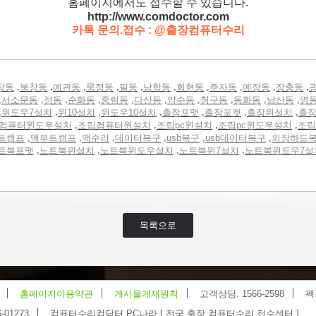
홈페이지에서도 접수할 수 있습니다.
http://www.comdoctor.c
om
카톡 문의.접수 : @출장컴퓨터수리
,
,
,
,
,
,
,
,
,
,
창동
북창동
예관동
묵정동
필동
남학동
회현동
주자동
예장동
장충동
,
,
,
,
,
,
,
,
,
,
서소문동
정동
순화동
중림동
다산동
약수동
청구동
동화동
남산동
명
,
,
,
,
,
,
,
윈도우7설치
윈10설치
윈도우10설치
출장포맷
출장포켓
출장윈설치
출
,
,
,
,
컴퓨터윈도우설치
조립컴퓨터윈설치
조립pc윈설치
조립pc윈도우설치
조립
,
,
,
,
,
,
트캠프
맥부트캠프
맥수리
데이터복구
usb복구
usb데이터복구
외장하드
,
,
,
,
트북포맷
노트북윈설치
노트북윈도우설치
노트북윈7설치
노트북윈도우7설
목록으로
홈페이지이용약관
게시물게재원칙
고객상담. 1566-2598
팩
-01273
컴퓨터수리컴닥터 PC나라 [ 전국 출장 컴퓨터수리 접수센터 ]