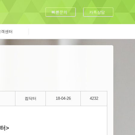
빠른문의
카톡상담
고객센터
컴닥터
18-04-26
4232
터>