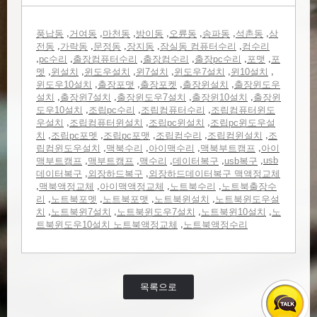
,
,
,
,
,
,
,
풍납동
거여동
마천동
방이동
오륜동
송파동
석촌동
삼
,
,
,
,
,
전동
가락동
문정동
장지동
잠실동 컴퓨터수리
컴수리
,
,
,
,
,
,
pc수리
출장컴퓨터수리
출장컴수리
출장pc수리
포맷
포
,
,
,
,
,
,
멧
윈설치
윈도우설치
윈7설치
윈도우7설치
윈10설치
,
,
,
,
윈도우10설치
출장포맷
출장포켓
출장윈설치
출장윈도우
,
,
,
,
설치
출장윈7설치
출장윈도우7설치
출장윈10설치
출장윈
,
,
,
도우10설치
조립pc수리
조립컴퓨터수리
조립컴퓨터윈도
,
,
,
우설치
조립컴퓨터윈설치
조립pc윈설치
조립pc윈도우설
,
,
,
,
,
치
조립pc포멧
조립pc포맷
조립컴수리
조립컴윈설치
조
,
,
,
,
립컴윈도우설치
맥북수리
아이맥수리
맥북부트캠프
아이
,
,
,
,
,
usb
맥부트캠프
맥부트캠프
맥수리
데이터복구
usb복구
,
,
데이터복구
외장하드복구
외장하드데이터복구 맥액정교체
,
,
,
,
맥북액정교체
아이맥액정교체
노트북수리
노트북출장수
,
,
,
,
리
노트북포멧
노트북포맷
노트북윈설치
노트북윈도우설
,
,
,
,
치
노트북윈7설치
노트북윈도우7설치
노트북윈10설치
노
,
트북윈도우10설치 노트북액정교체
노트북액정수리
목록으로