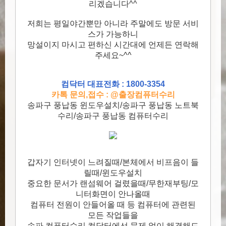
리겠습니다^^
저희는 평일야간뿐만 아니라 주말에도 방문 서비
스가 가능하니
망설이지 마시고 편하신 시간대에 언제든 연락해
주세요~^^
컴닥터 대표전화 : 1800-3354
카톡 문의,접수 : @출장컴퓨터수리
송파구 풍납동 윈도우설치/송파구 풍납동 노트북
수리/송파구 풍납동 컴퓨터수리
갑자기 인터넷이 느려질때/본체에서 비프음이 들
릴때/윈도우설치
중요한 문서가 랜섬웨어 걸렸을때/무한재부팅/모
니터화면이 안나올때
컴퓨터 전원이 안들어올 때 등 컴퓨터에 관련된
모든 작업들을
송파 컴퓨터수리 컴닥터에선 문제 없이 해결해드