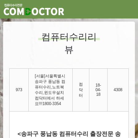
컴퓨터수리리
뷰
[서울]서울특별시
송파구 풍납동 컴
컴
18-
퓨터수리,노트북
973
닥
04-
4308
수리,윈도우설치
18
터
컴닥터에서 하세
요!!!1800-3354
<송파구 풍납동 컴퓨터수리 출장전문 송