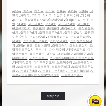
,
,
,
,
,
,
,
풍납동
거여동
마천동
방이동
오륜동
송파동
석촌동
삼
,
,
,
,
,
전동
가락동
문정동
장지동
잠실동 컴퓨터수리
컴수리
,
,
,
,
,
,
pc수리
출장컴퓨터수리
출장컴수리
출장pc수리
포맷
포
,
,
,
,
,
,
멧
윈설치
윈도우설치
윈7설치
윈도우7설치
윈10설치
,
,
,
,
윈도우10설치
출장포맷
출장포켓
출장윈설치
출장윈도우
,
,
,
,
설치
출장윈7설치
출장윈도우7설치
출장윈10설치
출장윈
,
,
,
도우10설치
조립pc수리
조립컴퓨터수리
조립컴퓨터윈도
,
,
,
우설치
조립컴퓨터윈설치
조립pc윈설치
조립pc윈도우설
,
,
,
,
,
치
조립pc포멧
조립pc포맷
조립컴수리
조립컴윈설치
조
,
,
,
,
립컴윈도우설치
맥북수리
아이맥수리
맥북부트캠프
아이
,
,
,
,
,
usb
맥부트캠프
맥부트캠프
맥수리
데이터복구
usb복구
,
,
데이터복구
외장하드복구
외장하드데이터복구 맥액정교체
,
,
,
,
맥북액정교체
아이맥액정교체
노트북수리
노트북출장수
,
,
,
,
리
노트북포멧
노트북포맷
노트북윈설치
노트북윈도우설
,
,
,
,
치
노트북윈7설치
노트북윈도우7설치
노트북윈10설치
노
,
트북윈도우10설치 노트북액정교체
노트북액정수리
목록으로