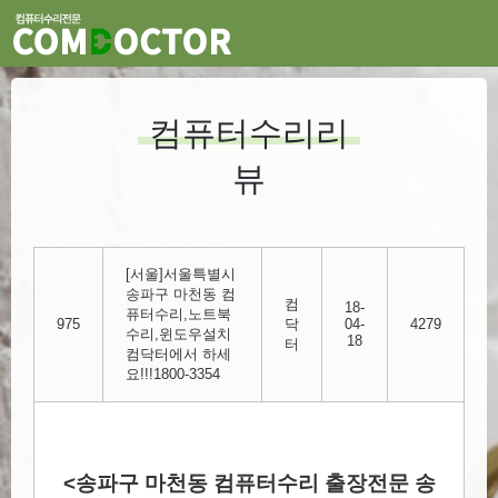
컴퓨터수리리
뷰
[서울]서울특별시
송파구 마천동 컴
컴
18-
퓨터수리,노트북
975
닥
04-
4279
수리,윈도우설치
18
터
컴닥터에서 하세
요!!!1800-3354
<송파구 마천동 컴퓨터수리 출장전문 송