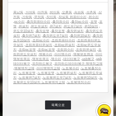
,
,
,
,
,
,
,
풍납동
거여동
마천동
방이동
오륜동
송파동
석촌동
삼
,
,
,
,
,
전동
가락동
문정동
장지동
잠실동 컴퓨터수리
컴수리
,
,
,
,
,
,
pc수리
출장컴퓨터수리
출장컴수리
출장pc수리
포맷
포
,
,
,
,
,
,
멧
윈설치
윈도우설치
윈7설치
윈도우7설치
윈10설치
,
,
,
,
윈도우10설치
출장포맷
출장포켓
출장윈설치
출장윈도우
,
,
,
,
설치
출장윈7설치
출장윈도우7설치
출장윈10설치
출장윈
,
,
,
도우10설치
조립pc수리
조립컴퓨터수리
조립컴퓨터윈도
,
,
,
우설치
조립컴퓨터윈설치
조립pc윈설치
조립pc윈도우설
,
,
,
,
,
치
조립pc포멧
조립pc포맷
조립컴수리
조립컴윈설치
조
,
,
,
,
립컴윈도우설치
맥북수리
아이맥수리
맥북부트캠프
아이
,
,
,
,
,
usb
맥부트캠프
맥부트캠프
맥수리
데이터복구
usb복구
,
,
데이터복구
외장하드복구
외장하드데이터복구 맥액정교체
,
,
,
,
맥북액정교체
아이맥액정교체
노트북수리
노트북출장수
,
,
,
,
리
노트북포멧
노트북포맷
노트북윈설치
노트북윈도우설
,
,
,
,
치
노트북윈7설치
노트북윈도우7설치
노트북윈10설치
노
,
트북윈도우10설치 노트북액정교체
노트북액정수리
목록으로