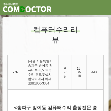
컴퓨터수리리
뷰
[서울]서울특별시
송파구 방이동 컴
컴
18-
퓨터수리,노트북
976
닥
04-
4405
수리,윈도우설치
18
터
컴닥터에서 하세
요!!!1800-3354
<송파구 방이동 컴퓨터수리 출장전문 송