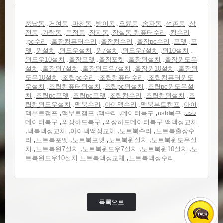
,
,
,
,
,
,
,
풍납동
거여동
마천동
방이동
오륜동
송파동
석촌동
삼
,
,
,
,
,
전동
가락동
문정동
장지동
잠실동 컴퓨터수리
컴수리
,
,
,
,
,
,
pc수리
출장컴퓨터수리
출장컴수리
출장pc수리
포맷
포
,
,
,
,
,
,
멧
윈설치
윈도우설치
윈7설치
윈도우7설치
윈10설치
,
,
,
,
윈도우10설치
출장포맷
출장포켓
출장윈설치
출장윈도우
,
,
,
,
설치
출장윈7설치
출장윈도우7설치
출장윈10설치
출장윈
,
,
,
도우10설치
조립pc수리
조립컴퓨터수리
조립컴퓨터윈도
,
,
,
우설치
조립컴퓨터윈설치
조립pc윈설치
조립pc윈도우설
,
,
,
,
,
치
조립pc포멧
조립pc포맷
조립컴수리
조립컴윈설치
조
,
,
,
,
립컴윈도우설치
맥북수리
아이맥수리
맥북부트캠프
아이
,
,
,
,
,
usb
맥부트캠프
맥부트캠프
맥수리
데이터복구
usb복구
,
,
데이터복구
외장하드복구
외장하드데이터복구 맥액정교체
,
,
,
,
맥북액정교체
아이맥액정교체
노트북수리
노트북출장수
,
,
,
,
리
노트북포멧
노트북포맷
노트북윈설치
노트북윈도우설
,
,
,
,
치
노트북윈7설치
노트북윈도우7설치
노트북윈10설치
노
,
트북윈도우10설치 노트북액정교체
노트북액정수리
목록으로