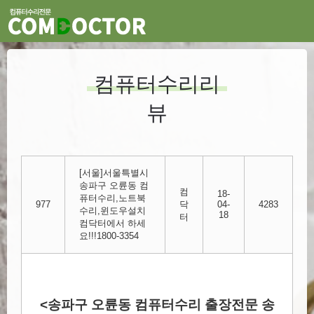
컴퓨터수리리
뷰
[서울]서울특별시
송파구 오륜동 컴
컴
18-
퓨터수리,노트북
977
닥
04-
4283
수리,윈도우설치
18
터
컴닥터에서 하세
요!!!1800-3354
<송파구 오륜동 컴퓨터수리 출장전문 송