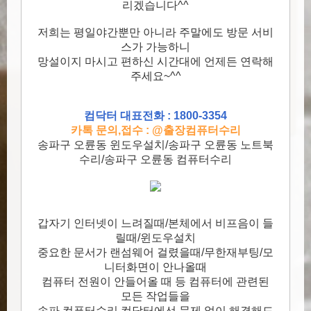
리겠습니다^^
저희는 평일야간뿐만 아니라 주말에도 방문 서비
스가 가능하니
망설이지 마시고 편하신 시간대에 언제든 연락해
주세요~^^
컴닥터 대표전화 : 1800-3354
카톡 문의,접수 : @출장컴퓨터수리
송파구 오륜동 윈도우설치/송파구 오륜동 노트북
수리/송파구 오륜동 컴퓨터수리
갑자기 인터넷이 느려질때/본체에서 비프음이 들
릴때/윈도우설치
중요한 문서가 랜섬웨어 걸렸을때/무한재부팅/모
니터화면이 안나올때
컴퓨터 전원이 안들어올 때 등 컴퓨터에 관련된
모든 작업들을
송파 컴퓨터수리 컴닥터에선 문제 없이 해결해드