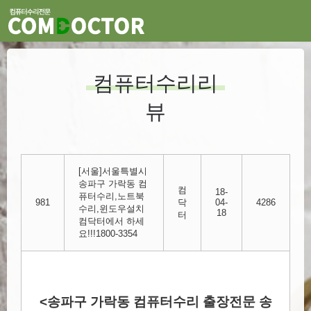
컴퓨터수리리
뷰
[서울]서울특별시
송파구 가락동 컴
컴
18-
퓨터수리,노트북
981
닥
04-
4286
수리,윈도우설치
18
터
컴닥터에서 하세
요!!!1800-3354
<송파구 가락동 컴퓨터수리 출장전문 송