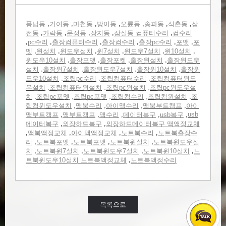
,
,
,
,
,
,
,
풍납동
거여동
마천동
방이동
오륜동
송파동
석촌동
삼
,
,
,
,
,
전동
가락동
문정동
장지동
잠실동 컴퓨터수리
컴수리
,
,
,
,
,
,
pc수리
출장컴퓨터수리
출장컴수리
출장pc수리
포맷
포
,
,
,
,
,
,
멧
윈설치
윈도우설치
윈7설치
윈도우7설치
윈10설치
,
,
,
,
윈도우10설치
출장포맷
출장포켓
출장윈설치
출장윈도우
,
,
,
,
설치
출장윈7설치
출장윈도우7설치
출장윈10설치
출장윈
,
,
,
도우10설치
조립pc수리
조립컴퓨터수리
조립컴퓨터윈도
,
,
,
우설치
조립컴퓨터윈설치
조립pc윈설치
조립pc윈도우설
,
,
,
,
,
치
조립pc포멧
조립pc포맷
조립컴수리
조립컴윈설치
조
,
,
,
,
립컴윈도우설치
맥북수리
아이맥수리
맥북부트캠프
아이
,
,
,
,
,
usb
맥부트캠프
맥부트캠프
맥수리
데이터복구
usb복구
,
,
데이터복구
외장하드복구
외장하드데이터복구 맥액정교체
,
,
,
,
맥북액정교체
아이맥액정교체
노트북수리
노트북출장수
,
,
,
,
리
노트북포멧
노트북포맷
노트북윈설치
노트북윈도우설
,
,
,
,
치
노트북윈7설치
노트북윈도우7설치
노트북윈10설치
노
,
트북윈도우10설치 노트북액정교체
노트북액정수리
목록으로