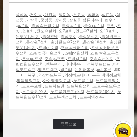
,
,
,
,
,
,
,
풍납동
거여동
마천동
방이동
오륜동
송파동
석촌동
삼
,
,
,
,
,
전동
가락동
문정동
장지동
잠실동 컴퓨터수리
컴수리
,
,
,
,
,
,
pc수리
출장컴퓨터수리
출장컴수리
출장pc수리
포맷
포
,
,
,
,
,
,
멧
윈설치
윈도우설치
윈7설치
윈도우7설치
윈10설치
,
,
,
,
윈도우10설치
출장포맷
출장포켓
출장윈설치
출장윈도우
,
,
,
,
설치
출장윈7설치
출장윈도우7설치
출장윈10설치
출장윈
,
,
,
도우10설치
조립pc수리
조립컴퓨터수리
조립컴퓨터윈도
,
,
,
우설치
조립컴퓨터윈설치
조립pc윈설치
조립pc윈도우설
,
,
,
,
,
치
조립pc포멧
조립pc포맷
조립컴수리
조립컴윈설치
조
,
,
,
,
립컴윈도우설치
맥북수리
아이맥수리
맥북부트캠프
아이
,
,
,
,
,
usb
맥부트캠프
맥부트캠프
맥수리
데이터복구
usb복구
,
,
데이터복구
외장하드복구
외장하드데이터복구 맥액정교체
,
,
,
,
맥북액정교체
아이맥액정교체
노트북수리
노트북출장수
,
,
,
,
리
노트북포멧
노트북포맷
노트북윈설치
노트북윈도우설
,
,
,
,
치
노트북윈7설치
노트북윈도우7설치
노트북윈10설치
노
,
트북윈도우10설치 노트북액정교체
노트북액정수리
목록으로