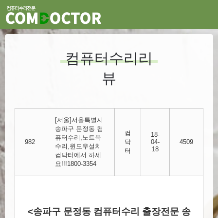
컴퓨터수리리
뷰
[서울]서울특별시
송파구 문정동 컴
컴
18-
퓨터수리,노트북
982
닥
04-
4509
수리,윈도우설치
18
터
컴닥터에서 하세
요!!!1800-3354
<송파구 문정동 컴퓨터수리 출장전문 송