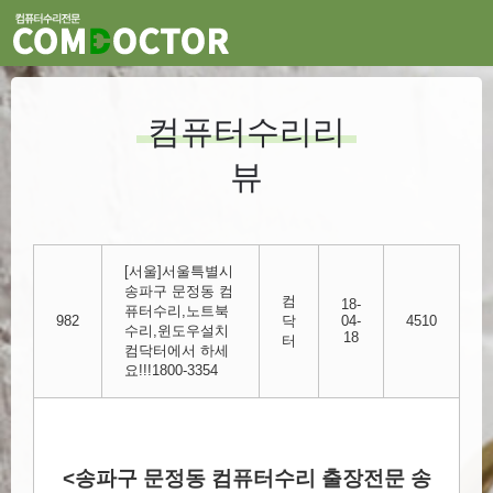
컴퓨터수리리
뷰
[서울]서울특별시
송파구 문정동 컴
컴
18-
퓨터수리,노트북
982
닥
04-
4510
수리,윈도우설치
18
터
컴닥터에서 하세
요!!!1800-3354
<송파구 문정동 컴퓨터수리 출장전문 송