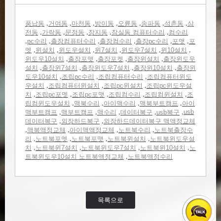
,
,
,
,
,
,
,
풍납동
거여동
마천동
방이동
오륜동
송파동
석촌동
삼
,
,
,
,
,
전동
가락동
문정동
장지동
잠실동 컴퓨터수리
컴수리
,
,
,
,
,
,
pc수리
출장컴퓨터수리
출장컴수리
출장pc수리
포맷
포
,
,
,
,
,
,
멧
윈설치
윈도우설치
윈7설치
윈도우7설치
윈10설치
,
,
,
,
윈도우10설치
출장포맷
출장포켓
출장윈설치
출장윈도우
,
,
,
,
설치
출장윈7설치
출장윈도우7설치
출장윈10설치
출장윈
,
,
,
도우10설치
조립pc수리
조립컴퓨터수리
조립컴퓨터윈도
,
,
,
우설치
조립컴퓨터윈설치
조립pc윈설치
조립pc윈도우설
,
,
,
,
,
치
조립pc포멧
조립pc포맷
조립컴수리
조립컴윈설치
조
,
,
,
,
립컴윈도우설치
맥북수리
아이맥수리
맥북부트캠프
아이
,
,
,
,
,
usb
맥부트캠프
맥부트캠프
맥수리
데이터복구
usb복구
,
,
데이터복구
외장하드복구
외장하드데이터복구 맥액정교체
,
,
,
,
맥북액정교체
아이맥액정교체
노트북수리
노트북출장수
,
,
,
,
리
노트북포멧
노트북포맷
노트북윈설치
노트북윈도우설
,
,
,
,
치
노트북윈7설치
노트북윈도우7설치
노트북윈10설치
노
,
트북윈도우10설치 노트북액정교체
노트북액정수리
목록으로