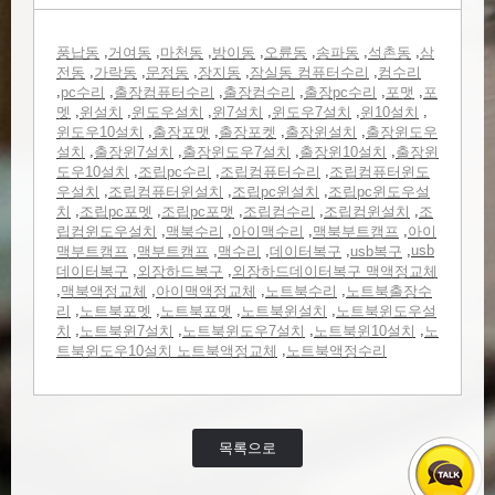
,
,
,
,
,
,
,
풍납동
거여동
마천동
방이동
오륜동
송파동
석촌동
삼
,
,
,
,
,
전동
가락동
문정동
장지동
잠실동 컴퓨터수리
컴수리
,
,
,
,
,
,
pc수리
출장컴퓨터수리
출장컴수리
출장pc수리
포맷
포
,
,
,
,
,
,
멧
윈설치
윈도우설치
윈7설치
윈도우7설치
윈10설치
,
,
,
,
윈도우10설치
출장포맷
출장포켓
출장윈설치
출장윈도우
,
,
,
,
설치
출장윈7설치
출장윈도우7설치
출장윈10설치
출장윈
,
,
,
도우10설치
조립pc수리
조립컴퓨터수리
조립컴퓨터윈도
,
,
,
우설치
조립컴퓨터윈설치
조립pc윈설치
조립pc윈도우설
,
,
,
,
,
치
조립pc포멧
조립pc포맷
조립컴수리
조립컴윈설치
조
,
,
,
,
립컴윈도우설치
맥북수리
아이맥수리
맥북부트캠프
아이
,
,
,
,
,
usb
맥부트캠프
맥부트캠프
맥수리
데이터복구
usb복구
,
,
데이터복구
외장하드복구
외장하드데이터복구 맥액정교체
,
,
,
,
맥북액정교체
아이맥액정교체
노트북수리
노트북출장수
,
,
,
,
리
노트북포멧
노트북포맷
노트북윈설치
노트북윈도우설
,
,
,
,
치
노트북윈7설치
노트북윈도우7설치
노트북윈10설치
노
,
트북윈도우10설치 노트북액정교체
노트북액정수리
목록으로