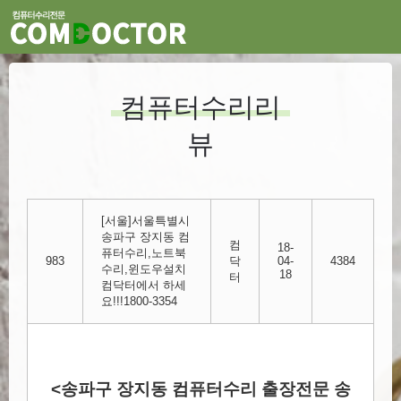
컴퓨터수리리
뷰
[서울]서울특별시
송파구 장지동 컴
컴
18-
퓨터수리,노트북
983
닥
04-
4384
수리,윈도우설치
18
터
컴닥터에서 하세
요!!!1800-3354
<송파구 장지동 컴퓨터수리 출장전문 송