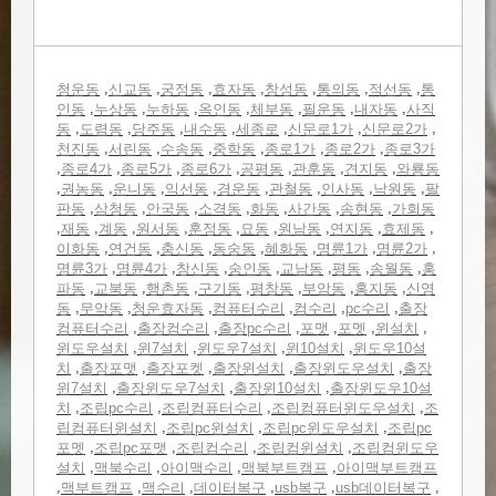
,
,
,
,
,
,
,
청운동
신교동
궁정동
효자동
창성동
통의동
적선동
통
,
,
,
,
,
,
,
인동
누상동
누하동
옥인동
체부동
필운동
내자동
사직
,
,
,
,
,
,
,
동
도렴동
당주동
내수동
세종로
신문로1가
신문로2가
,
,
,
,
,
,
천진동
서린동
수송동
중학동
종로1가
종로2가
종로3가
,
,
,
,
,
,
,
종로4가
종로5가
종로6가
공평동
관훈동
견지동
와룡동
,
,
,
,
,
,
,
,
권농동
운니동
익선동
경운동
관철동
인사동
낙원동
팔
,
,
,
,
,
,
,
판동
삼청동
안국동
소격동
화동
사간동
송현동
가회동
,
,
,
,
,
,
,
,
,
재동
계동
원서동
훈정동
묘동
원남동
연지동
효제동
,
,
,
,
,
,
,
이화동
연건동
충신동
동숭동
혜화동
명륜1가
명륜2가
,
,
,
,
,
,
,
명륜3가
명륜4가
창신동
숭인동
교남동
평동
송월동
홍
,
,
,
,
,
,
,
파동
교북동
행촌동
구기동
평창동
부암동
홍지동
신영
,
,
,
,
,
,
동
무악동
청운효자동
컴퓨터수리
컴수리
pc수리
출장
,
,
,
,
,
,
컴퓨터수리
출장컴수리
출장pc수리
포맷
포멧
윈설치
,
,
,
,
윈도우설치
윈7설치
윈도우7설치
윈10설치
윈도우10설
,
,
,
,
,
치
출장포맷
출장포켓
출장윈설치
출장윈도우설치
출장
,
,
,
윈7설치
출장윈도우7설치
출장윈10설치
출장윈도우10설
,
,
,
,
치
조립pc수리
조립컴퓨터수리
조립컴퓨터윈도우설치
조
,
,
,
립컴퓨터윈설치
조립pc윈설치
조립pc윈도우설치
조립pc
,
,
,
,
포멧
조립pc포맷
조립컴수리
조립컴윈설치
조립컴윈도우
,
,
,
,
설치
맥북수리
아이맥수리
맥북부트캠프
아이맥부트캠프
,
,
,
,
,
,
맥부트캠프
맥수리
데이터복구
usb복구
usb데이터복구