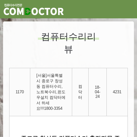
컴퓨터수리리
뷰
[서울]서울특별
시 종로구 창성
동 컴퓨터수리,
컴
18-
1170
노트북수리,윈도
닥
04-
4231
24
우설치 컴닥터에
터
서 하세
요!!!1800-3354