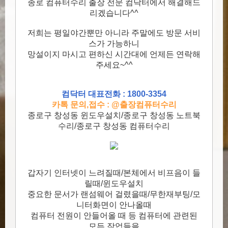
종로 컴퓨터수리 출장 전문 컴닥터에서 해결해드
리겠습니다^^
저희는 평일야간뿐만 아니라 주말에도 방문 서비
스가 가능하니
망설이지 마시고 편하신 시간대에 언제든 연락해
주세요~^^
컴닥터 대표전화 : 1800-3354
카톡 문의,접수 : @출장컴퓨터수리
종로구 창성동 윈도우설치/종로구 창성동 노트북
수리/종로구 창성동 컴퓨터수리
갑자기 인터넷이 느려질때/본체에서 비프음이 들
릴때/윈도우설치
중요한 문서가 랜섬웨어 걸렸을때/무한재부팅/모
니터화면이 안나올때
컴퓨터 전원이 안들어올 때 등 컴퓨터에 관련된
모든 작업들을