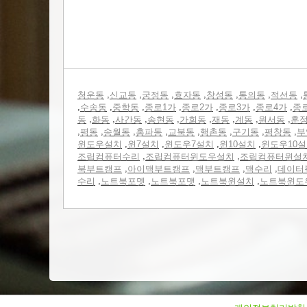
,
,
,
,
,
,
,
청운동
신교동
궁정동
효자동
창성동
통의동
적선동
,
,
,
,
,
,
,
수송동
중학동
종로1가
종로2가
종로3가
종로4가
종
,
,
,
,
,
,
,
,
동
화동
사간동
송현동
가회동
재동
계동
원서동
훈
,
,
,
,
,
,
,
,
평동
송월동
홍파동
교북동
행촌동
구기동
평창동
부
,
,
,
,
윈도우설치
윈7설치
윈도우7설치
윈10설치
윈도우10
,
,
조립컴퓨터수리
조립컴퓨터윈도우설치
조립컴퓨터윈설
,
,
,
,
북부트캠프
아이맥부트캠프
맥부트캠프
맥수리
데이터
,
,
,
,
수리
노트북포멧
노트북포맷
노트북윈설치
노트북윈도