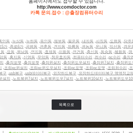
홈페이지에서도 접수할 수 있습니다.
http://www.comdoctor.c
om
카톡 문의.접수 : @출장컴퓨터수리
,
,
,
,
,
,
,
,
,
통인동
누상동
누하동
옥인동
체부동
필운동
내자동
사직동
도렴동
당주
,
,
,
,
,
,
,
,
,
로5가
종로6가
공평동
관훈동
견지동
와룡동
권농동
운니동
익선동
경운
,
,
,
,
,
,
,
,
,
,
정동
묘동
원남동
연지동
효제동
이화동
연건동
충신동
동숭동
혜화동
명
,
,
,
,
,
,
,
,
암동
홍지동
신영동
무악동
청운효자동
컴퓨터수리
컴수리
pc수리
출장
,
,
,
,
,
,
설치
출장포맷
출장포켓
출장윈설치
출장윈도우설치
출장윈7설치
출장윈도
,
,
,
,
,
,
치
조립pc윈설치
조립pc윈도우설치
조립pc포멧
조립pc포맷
조립컴수리
조
,
,
,
,
복구
usb복구
usb데이터복구
외장하드복구
외장하드데이터복구 맥액정교
,
,
,
,
우설치
노트북윈7설치
노트북윈도우7설치
노트북윈10설치
노트북윈도우1
목록으로