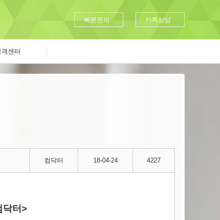
빠른문의
카톡상담
고객센터
컴닥터
18-04-24
4227
컴닥터>