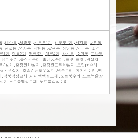
,
,
,
,
,
,
동
내수동
세종로
신문로1가
신문로2가
천진동
서린동
,
,
,
,
,
,
,
동
관철동
인사동
낙원동
팔판동
삼청동
안국동
소격
,
,
,
,
,
,
륜1가
명륜2가
명륜3가
명륜4가
창신동
숭인동
교남동
,
,
,
,
,
,
컴퓨터수리
출장컴수리
출장pc수리
포맷
포멧
윈설치
,
,
,
,
우7설치
출장윈10설치
출장윈도우10설치
조립pc수리
,
,
,
,
립컴윈설치
조립컴윈도우설치
맥북수리
아이맥수리
맥
,
,
,
,
체
맥북액정교체
아이맥액정교체
노트북수리
노트북출장
,
0설치 노트북액정교체
노트북액정수리