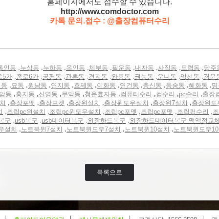
홈페이지에서도 접수할 수 있습니다.
http://www.comdoctor.c
om
카톡 문의.접수 : @출장컴퓨터수리
,
,
,
,
,
,
,
,
,
통인동
누상동
누하동
옥인동
체부동
필운동
내자동
사직동
도렴동
당주
,
,
,
,
,
,
,
,
,
로5가
종로6가
공평동
관훈동
견지동
와룡동
권농동
운니동
익선동
경운
,
,
,
,
,
,
,
,
,
,
정동
묘동
원남동
연지동
효제동
이화동
연건동
충신동
동숭동
혜화동
명
,
,
,
,
,
,
,
,
암동
홍지동
신영동
무악동
청운효자동
컴퓨터수리
컴수리
pc수리
출장
,
,
,
,
,
,
설치
출장포맷
출장포켓
출장윈설치
출장윈도우설치
출장윈7설치
출장윈도
,
,
,
,
,
,
치
조립pc윈설치
조립pc윈도우설치
조립pc포멧
조립pc포맷
조립컴수리
조
,
,
,
,
복구
usb복구
usb데이터복구
외장하드복구
외장하드데이터복구 맥액정교
,
,
,
,
우설치
노트북윈7설치
노트북윈도우7설치
노트북윈10설치
노트북윈도우1
목록으로