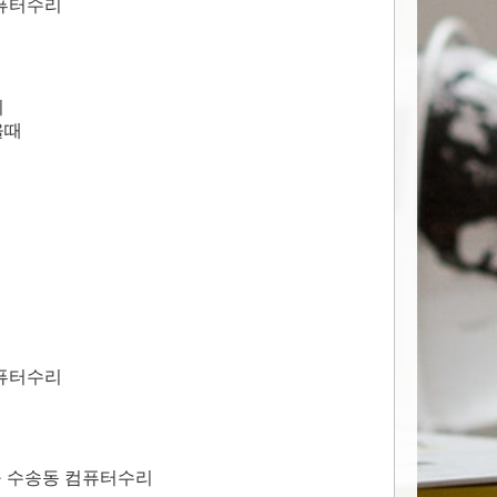
컴퓨터수리
치
올때
컴퓨터수리
구 수송동 컴퓨터수리