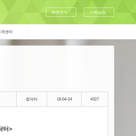
빠른문의
카톡상담
고객센터
컴닥터
18-04-24
4327
닥터>