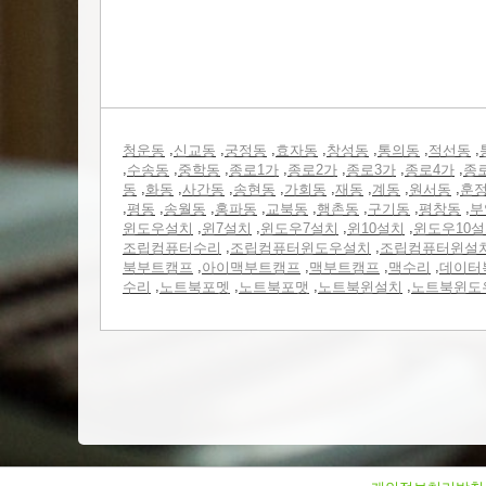
,
,
,
,
,
,
,
청운동
신교동
궁정동
효자동
창성동
통의동
적선동
,
,
,
,
,
,
,
수송동
중학동
종로1가
종로2가
종로3가
종로4가
종
,
,
,
,
,
,
,
,
동
화동
사간동
송현동
가회동
재동
계동
원서동
훈
,
,
,
,
,
,
,
,
평동
송월동
홍파동
교북동
행촌동
구기동
평창동
부
,
,
,
,
윈도우설치
윈7설치
윈도우7설치
윈10설치
윈도우10
,
,
조립컴퓨터수리
조립컴퓨터윈도우설치
조립컴퓨터윈설
,
,
,
,
북부트캠프
아이맥부트캠프
맥부트캠프
맥수리
데이터
,
,
,
,
수리
노트북포멧
노트북포맷
노트북윈설치
노트북윈도