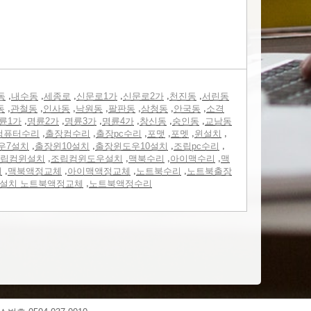
,
,
,
,
,
,
동
내수동
세종로
신문로1가
신문로2가
천진동
서린동
,
,
,
,
,
,
,
동
관철동
인사동
낙원동
팔판동
삼청동
안국동
소격
,
,
,
,
,
,
륜1가
명륜2가
명륜3가
명륜4가
창신동
숭인동
교남동
,
,
,
,
,
,
컴퓨터수리
출장컴수리
출장pc수리
포맷
포멧
윈설치
,
,
,
,
우7설치
출장윈10설치
출장윈도우10설치
조립pc수리
,
,
,
,
립컴윈설치
조립컴윈도우설치
맥북수리
아이맥수리
맥
,
,
,
,
체
맥북액정교체
아이맥액정교체
노트북수리
노트북출장
,
0설치 노트북액정교체
노트북액정수리