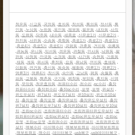
,
,
,
,
,
,
,
청운동
신교동
궁정동
효자동
창성동
통의동
적선동
통
,
,
,
,
,
,
,
인동
누상동
누하동
옥인동
체부동
필운동
내자동
사직
,
,
,
,
,
,
,
동
도렴동
당주동
내수동
세종로
신문로1가
신문로2가
,
,
,
,
,
,
천진동
서린동
수송동
중학동
종로1가
종로2가
종로3가
,
,
,
,
,
,
,
종로4가
종로5가
종로6가
공평동
관훈동
견지동
와룡동
,
,
,
,
,
,
,
,
권농동
운니동
익선동
경운동
관철동
인사동
낙원동
팔
,
,
,
,
,
,
,
판동
삼청동
안국동
소격동
화동
사간동
송현동
가회동
,
,
,
,
,
,
,
,
,
재동
계동
원서동
훈정동
묘동
원남동
연지동
효제동
,
,
,
,
,
,
,
이화동
연건동
충신동
동숭동
혜화동
명륜1가
명륜2가
,
,
,
,
,
,
,
명륜3가
명륜4가
창신동
숭인동
교남동
평동
송월동
홍
,
,
,
,
,
,
,
파동
교북동
행촌동
구기동
평창동
부암동
홍지동
신영
,
,
,
,
,
,
동
무악동
청운효자동
컴퓨터수리
컴수리
pc수리
출장
,
,
,
,
,
,
컴퓨터수리
출장컴수리
출장pc수리
포맷
포멧
윈설치
,
,
,
,
윈도우설치
윈7설치
윈도우7설치
윈10설치
윈도우10설
,
,
,
,
,
치
출장포맷
출장포켓
출장윈설치
출장윈도우설치
출장
,
,
,
윈7설치
출장윈도우7설치
출장윈10설치
출장윈도우10설
,
,
,
,
치
조립pc수리
조립컴퓨터수리
조립컴퓨터윈도우설치
조
,
,
,
립컴퓨터윈설치
조립pc윈설치
조립pc윈도우설치
조립pc
,
,
,
,
포멧
조립pc포맷
조립컴수리
조립컴윈설치
조립컴윈도우
,
,
,
,
설치
맥북수리
아이맥수리
맥북부트캠프
아이맥부트캠프
,
,
,
,
,
,
맥부트캠프
맥수리
데이터복구
usb복구
usb데이터복구