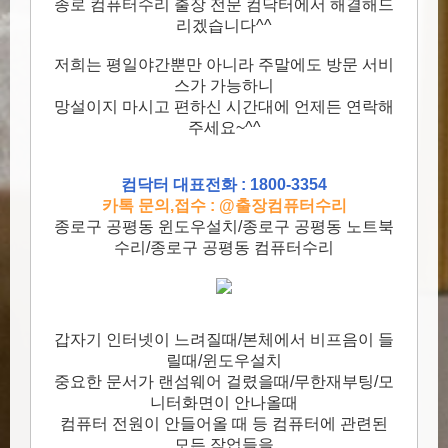
종로 컴퓨터수리 출장 전문 컴닥터에서 해결해드
리겠습니다^^
저희는 평일야간뿐만 아니라 주말에도 방문 서비
스가 가능하니
망설이지 마시고 편하신 시간대에 언제든 연락해
주세요~^^
컴닥터 대표전화 : 1800-3354
카톡 문의,접수 : @출장컴퓨터수리
종로구 공평동 윈도우설치/종로구 공평동 노트북
수리/종로구 공평동 컴퓨터수리
갑자기 인터넷이 느려질때/본체에서 비프음이 들
릴때/윈도우설치
중요한 문서가 랜섬웨어 걸렸을때/무한재부팅/모
니터화면이 안나올때
컴퓨터 전원이 안들어올 때 등 컴퓨터에 관련된
모든 작업들을