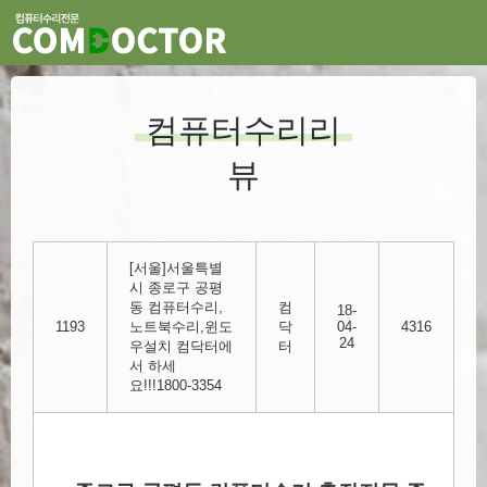
컴퓨터수리리
뷰
[서울]서울특별
시 종로구 공평
동 컴퓨터수리,
컴
18-
1193
노트북수리,윈도
닥
04-
4316
24
우설치 컴닥터에
터
서 하세
요!!!1800-3354