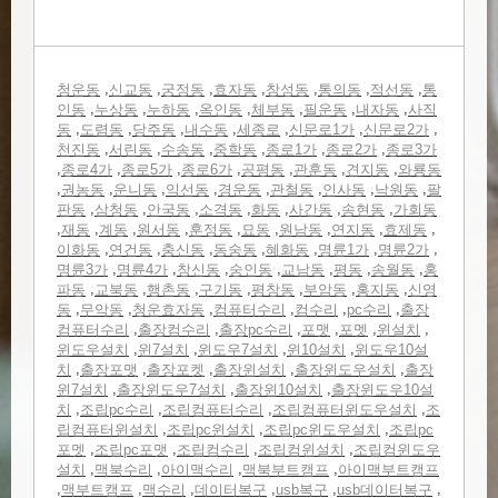
,
,
,
,
,
,
,
청운동
신교동
궁정동
효자동
창성동
통의동
적선동
통
,
,
,
,
,
,
,
인동
누상동
누하동
옥인동
체부동
필운동
내자동
사직
,
,
,
,
,
,
,
동
도렴동
당주동
내수동
세종로
신문로1가
신문로2가
,
,
,
,
,
,
천진동
서린동
수송동
중학동
종로1가
종로2가
종로3가
,
,
,
,
,
,
,
종로4가
종로5가
종로6가
공평동
관훈동
견지동
와룡동
,
,
,
,
,
,
,
,
권농동
운니동
익선동
경운동
관철동
인사동
낙원동
팔
,
,
,
,
,
,
,
판동
삼청동
안국동
소격동
화동
사간동
송현동
가회동
,
,
,
,
,
,
,
,
,
재동
계동
원서동
훈정동
묘동
원남동
연지동
효제동
,
,
,
,
,
,
,
이화동
연건동
충신동
동숭동
혜화동
명륜1가
명륜2가
,
,
,
,
,
,
,
명륜3가
명륜4가
창신동
숭인동
교남동
평동
송월동
홍
,
,
,
,
,
,
,
파동
교북동
행촌동
구기동
평창동
부암동
홍지동
신영
,
,
,
,
,
,
동
무악동
청운효자동
컴퓨터수리
컴수리
pc수리
출장
,
,
,
,
,
,
컴퓨터수리
출장컴수리
출장pc수리
포맷
포멧
윈설치
,
,
,
,
윈도우설치
윈7설치
윈도우7설치
윈10설치
윈도우10설
,
,
,
,
,
치
출장포맷
출장포켓
출장윈설치
출장윈도우설치
출장
,
,
,
윈7설치
출장윈도우7설치
출장윈10설치
출장윈도우10설
,
,
,
,
치
조립pc수리
조립컴퓨터수리
조립컴퓨터윈도우설치
조
,
,
,
립컴퓨터윈설치
조립pc윈설치
조립pc윈도우설치
조립pc
,
,
,
,
포멧
조립pc포맷
조립컴수리
조립컴윈설치
조립컴윈도우
,
,
,
,
설치
맥북수리
아이맥수리
맥북부트캠프
아이맥부트캠프
,
,
,
,
,
,
맥부트캠프
맥수리
데이터복구
usb복구
usb데이터복구