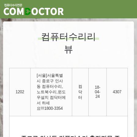
컴퓨터수리리
뷰
[서울]서울특별
시 종로구 인사
동 컴퓨터수리,
컴
18-
1202
노트북수리,윈도
닥
04-
4307
24
우설치 컴닥터에
터
서 하세
요!!!1800-3354