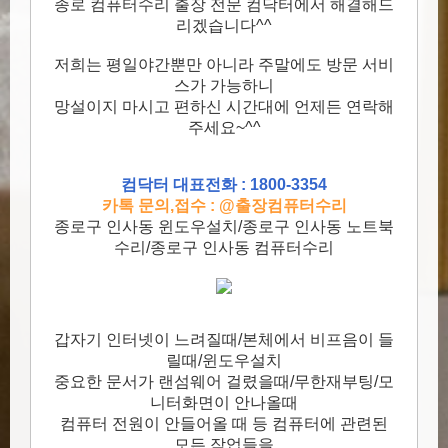
종로 컴퓨터수리 출장 전문 컴닥터에서 해결해드
리겠습니다^^
저희는 평일야간뿐만 아니라 주말에도 방문 서비
스가 가능하니
망설이지 마시고 편하신 시간대에 언제든 연락해
주세요~^^
컴닥터 대표전화 : 1800-3354
카톡 문의,접수 : @출장컴퓨터수리
종로구 인사동 윈도우설치/종로구 인사동 노트북
수리/종로구 인사동 컴퓨터수리
갑자기 인터넷이 느려질때/본체에서 비프음이 들
릴때/윈도우설치
중요한 문서가 랜섬웨어 걸렸을때/무한재부팅/모
니터화면이 안나올때
컴퓨터 전원이 안들어올 때 등 컴퓨터에 관련된
모든 작업들을