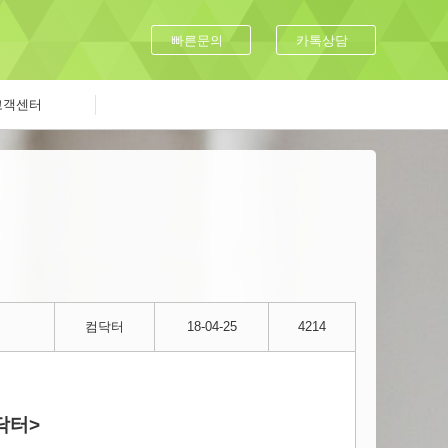
빠른문의
카톡상담
고객센터
컴닥터
18-04-25
4214
닥터>