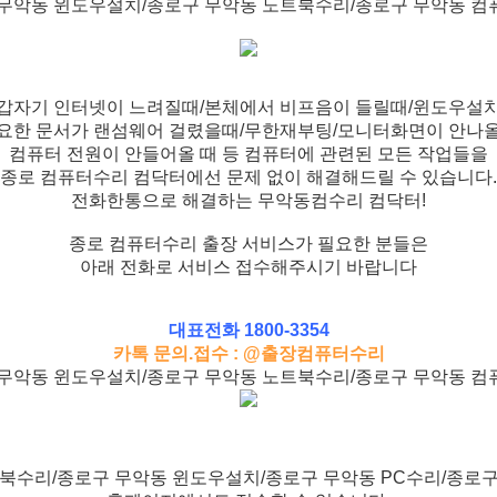
무악동 윈도우설치/종로구 무악동 노트북수리/종로구 무악동 
갑자기 인터넷이 느려질때/본체에서 비프음이 들릴때/윈도우설
요한 문서가 랜섬웨어 걸렸을때/무한재부팅/모니터화면이 안나
컴퓨터 전원이 안들어올 때 등 컴퓨터에 관련된 모든 작업들을
종로 컴퓨터수리 컴닥터에선 문제 없이 해결해드릴 수 있습니다.
전화한통으로 해결하는 무악동컴수리 컴닥터!
종로 컴퓨터수리 출장 서비스가 필요한 분들은
아래 전화로 서비스 접수해주시기 바랍니다
대표전화 1800-3354
카톡 문의.접수 : @출장컴퓨터수리
무악동 윈도우설치/종로구 무악동 노트북수리/종로구 무악동 
북수리/종로구 무악동 윈도우설치/종로구 무악동 PC수리/종로