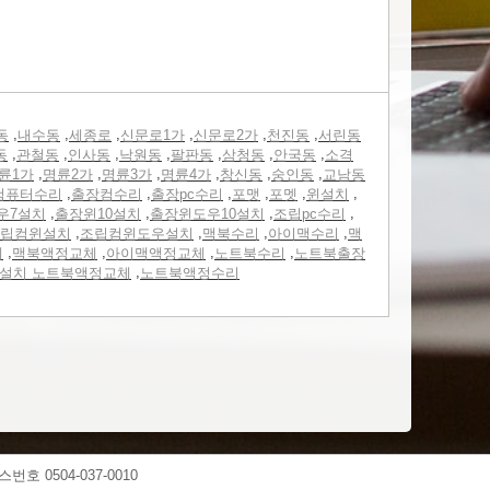
,
,
,
,
,
,
동
내수동
세종로
신문로1가
신문로2가
천진동
서린동
,
,
,
,
,
,
,
동
관철동
인사동
낙원동
팔판동
삼청동
안국동
소격
,
,
,
,
,
,
륜1가
명륜2가
명륜3가
명륜4가
창신동
숭인동
교남동
,
,
,
,
,
,
컴퓨터수리
출장컴수리
출장pc수리
포맷
포멧
윈설치
,
,
,
,
우7설치
출장윈10설치
출장윈도우10설치
조립pc수리
,
,
,
,
립컴윈설치
조립컴윈도우설치
맥북수리
아이맥수리
맥
,
,
,
,
체
맥북액정교체
아이맥액정교체
노트북수리
노트북출장
,
0설치 노트북액정교체
노트북액정수리
스번호 0504-037-0010