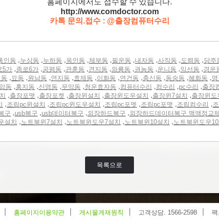
홈페이지에서도 접수할 수 있습니다.
http://www.comdoctor.c
om
카톡 문의.접수 : @출장컴퓨터수리
,
,
,
,
,
,
,
,
,
통인동
누상동
누하동
옥인동
체부동
필운동
내자동
사직동
도렴동
당주
,
,
,
,
,
,
,
,
,
로5가
종로6가
공평동
관훈동
견지동
와룡동
권농동
운니동
익선동
경운
,
,
,
,
,
,
,
,
,
,
정동
묘동
원남동
연지동
효제동
이화동
연건동
충신동
동숭동
혜화동
명
,
,
,
,
,
,
,
,
암동
홍지동
신영동
무악동
청운효자동
컴퓨터수리
컴수리
pc수리
출장
,
,
,
,
,
,
설치
출장포맷
출장포켓
출장윈설치
출장윈도우설치
출장윈7설치
출장윈도
,
,
,
,
,
,
치
조립pc윈설치
조립pc윈도우설치
조립pc포멧
조립pc포맷
조립컴수리
조
,
,
,
,
복구
usb복구
usb데이터복구
외장하드복구
외장하드데이터복구 맥액정교
,
,
,
,
우설치
노트북윈7설치
노트북윈도우7설치
노트북윈10설치
노트북윈도우1
목록으로
홈페이지이용약관
게시물게재원칙
고객상담. 1566-2598
팩