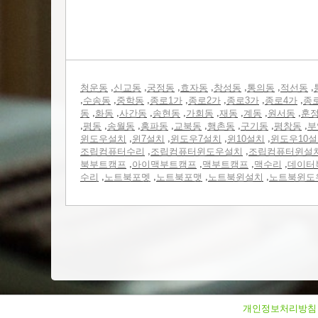
,
,
,
,
,
,
,
청운동
신교동
궁정동
효자동
창성동
통의동
적선동
,
,
,
,
,
,
,
수송동
중학동
종로1가
종로2가
종로3가
종로4가
종
,
,
,
,
,
,
,
,
동
화동
사간동
송현동
가회동
재동
계동
원서동
훈
,
,
,
,
,
,
,
,
평동
송월동
홍파동
교북동
행촌동
구기동
평창동
부
,
,
,
,
윈도우설치
윈7설치
윈도우7설치
윈10설치
윈도우10
,
,
조립컴퓨터수리
조립컴퓨터윈도우설치
조립컴퓨터윈설
,
,
,
,
북부트캠프
아이맥부트캠프
맥부트캠프
맥수리
데이터
,
,
,
,
수리
노트북포멧
노트북포맷
노트북윈설치
노트북윈도
개인정보처리방침