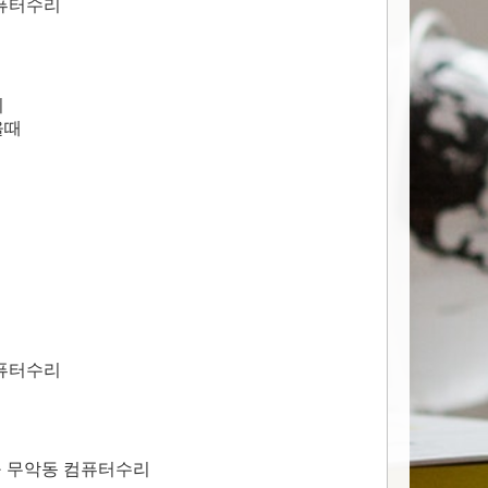
컴퓨터수리
치
올때
컴퓨터수리
구 무악동 컴퓨터수리