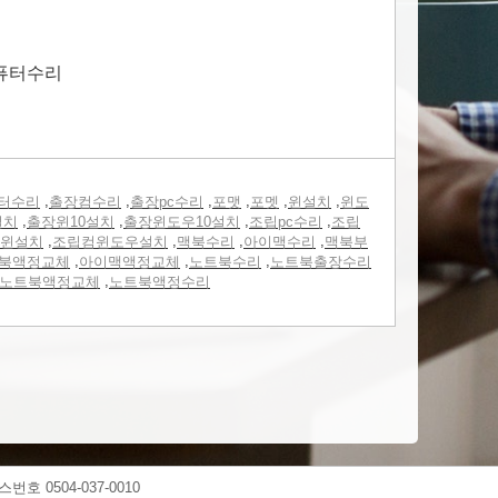
 퓨터수리
,
,
,
,
,
,
터수리
출장컴수리
출장pc수리
포맷
포멧
윈설치
윈도
,
,
,
,
설치
출장윈10설치
출장윈도우10설치
조립pc수리
조립
,
,
,
,
윈설치
조립컴윈도우설치
맥북수리
아이맥수리
맥북부
,
,
,
북액정교체
아이맥액정교체
노트북수리
노트북출장수리
,
 노트북액정교체
노트북액정수리
스번호 0504-037-0010