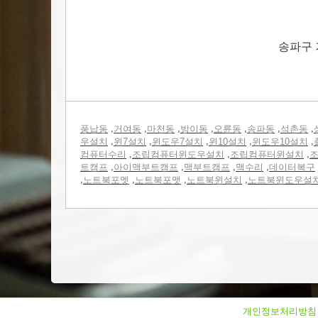
송파구 
,
,
,
,
,
,
,
풍납동
거여동
마천동
방이동
오륜동
송파동
석촌동
,
,
,
,
,
우설치
윈7설치
윈도우7설치
윈10설치
윈도우10설치
,
,
,
컴퓨터수리
조립컴퓨터윈도우설치
조립컴퓨터윈설치
조
,
,
,
,
트캠프
아이맥부트캠프
맥부트캠프
맥수리
데이터복구
,
,
,
,
노트북포멧
노트북포맷
노트북윈설치
노트북윈도우설
개인정보처리방침