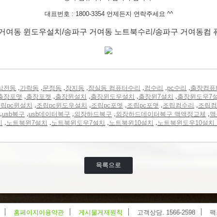
대표번호 : 1800-3354 언제든지 연락주세요 ^^
거여동 윈도우설치/송파구 거여동 노트북수리/송파구 거여동컴
,
,
,
,
,
,
,
삼전동
가락동
문정동
장지동
잠실동 컴퓨터수리
컴수리
pc수리
출장컴퓨
,
,
,
,
,
출장포맷
출장포켓
출장윈설치
출장윈도우설치
출장윈7설치
출장윈도우7
,
,
,
,
,
립pc윈설치
조립pc윈도우설치
조립pc포멧
조립pc포맷
조립컴수리
조립컴
,
,
,
,
,
usb복구
usb데이터복구
외장하드복구
외장하드데이터복구 맥액정교체
맥
,
,
,
,
치
노트북윈7설치
노트북윈도우7설치
노트북윈10설치
노트북윈도우10설치
목록으로
홈페이지이용약관
게시물게재원칙
고객상담. 1566-2598
팩