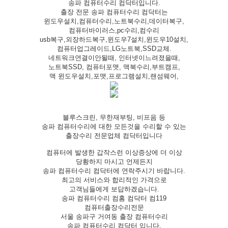
송파 컴퓨터수리 컴닥터입니다.
출장 전문 송파 컴퓨터수리 컴닥터는
윈도우설치,컴퓨터수리,노트북수리,데이터복구,
컴퓨터바이러스,pc수리,컴수리
usb복구,외장하드복구,윈도우7설치,윈도우10설치,
컴퓨터업그레이드,LG노트북,SSD교체.
네트워크연결이안될때, 인터넷이느려졌을때,
노트북SSD, 컴퓨터포맷, 맥북수리,부트캠프,
맥 윈도우설치,포맷,프로그램설치,랜섬웨어,
블루스크린, 무한재부팅, 비프음 등
송파 컴퓨터수리에 대한 모든것을 수리할 수 있는
출장수리 전문업체 컴닥터입니다
컴퓨터에 발생한 갑작스런 이상증상에 더 이상
당황하지 마시고 언제든지
송파 컴퓨터수리 컴닥터에 연락주시기 바랍니다.
최고의 서비스와 합리적인 가격으로
고객님들에게 보답하겠습니다.
송파 컴퓨터수리 컴홈 컴닥터 컴119
컴퓨터출장수리전문
서울 송파구 거여동 출장 컴퓨터수리
송파 컴퓨터수리 컴닥터 입니다.