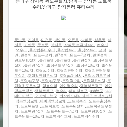
송파구 장지동 윈도우설치/송파구 장지동 노트북
수리/송파구 장지동컴 퓨터수리
,
,
,
,
,
,
,
풍납동
거여동
마천동
방이동
오륜동
송파동
석촌동
삼
,
,
,
,
,
전동
가락동
문정동
장지동
잠실동 컴퓨터수리
컴수리
,
,
,
,
,
,
pc수리
출장컴퓨터수리
출장컴수리
출장pc수리
포맷
포
,
,
,
,
,
,
멧
윈설치
윈도우설치
윈7설치
윈도우7설치
윈10설치
,
,
,
,
윈도우10설치
출장포맷
출장포켓
출장윈설치
출장윈도우
,
,
,
,
설치
출장윈7설치
출장윈도우7설치
출장윈10설치
출장윈
,
,
,
도우10설치
조립pc수리
조립컴퓨터수리
조립컴퓨터윈도
,
,
,
우설치
조립컴퓨터윈설치
조립pc윈설치
조립pc윈도우설
,
,
,
,
,
치
조립pc포멧
조립pc포맷
조립컴수리
조립컴윈설치
조
,
,
,
,
립컴윈도우설치
맥북수리
아이맥수리
맥북부트캠프
아이
,
,
,
,
,
usb
맥부트캠프
맥부트캠프
맥수리
데이터복구
usb복구
,
,
데이터복구
외장하드복구
외장하드데이터복구 맥액정교체
,
,
,
,
맥북액정교체
아이맥액정교체
노트북수리
노트북출장수
,
,
,
,
리
노트북포멧
노트북포맷
노트북윈설치
노트북윈도우설
,
,
,
,
치
노트북윈7설치
노트북윈도우7설치
노트북윈10설치
노
,
트북윈도우10설치 노트북액정교체
노트북액정수리