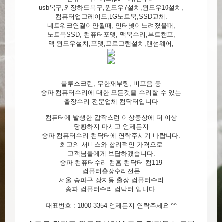
usb복구,외장하드복구,윈도우7설치,윈도우10설치,
컴퓨터업그레이드,LG노트북,SSD교체.
네트워크연결이안될때, 인터넷이느려졌을때,
노트북SSD, 컴퓨터포맷, 맥북수리,부트캠프,
맥 윈도우설치,포맷,프로그램설치,랜섬웨어,
블루스크린, 무한재부팅, 비프음 등
송파 컴퓨터수리에 대한 모든것을 수리할 수 있는
출장수리 전문업체 컴닥터입니다
컴퓨터에 발생한 갑작스런 이상증상에 더 이상
당황하지 마시고 언제든지
송파 컴퓨터수리 컴닥터에 연락주시기 바랍니다.
최고의 서비스와 합리적인 가격으로
고객님들에게 보답하겠습니다.
송파 컴퓨터수리 컴홈 컴닥터 컴119
컴퓨터출장수리전문
서울 송파구 장지동 출장 컴퓨터수리
송파 컴퓨터수리 컴닥터 입니다.
대표번호 : 1800-3354 언제든지 연락주세요 ^^