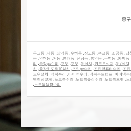
중구
,
,
,
,
,
,
,
무교동
다동
삼각동
수하동
장교동
수표동
소공동
남
,
,
,
,
,
,
,
동
인현동
저동
봉래동
신당동
흥인동
무학동
황학동
,
,
,
,
,
,
리
출장pc수리
포맷
포멧
윈설치
윈도우설치
윈7설치
,
,
,
,
치
출장윈도우10설치
조립pc수리
조립컴퓨터수리
조립
,
,
,
,
도우설치
맥북수리
아이맥수리
맥북부트캠프
아이맥부
,
,
,
,
맥액정교체
노트북수리
노트북출장수리
노트북포멧
노
,
노트북액정수리