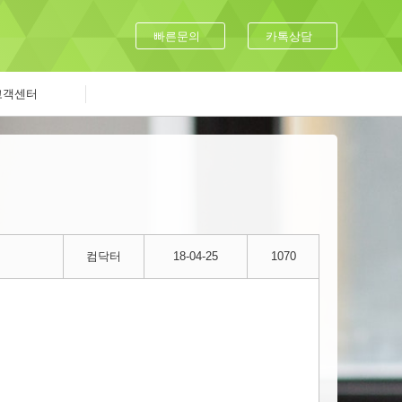
빠른문의
카톡상담
고객센터
컴닥터
18-04-25
1070