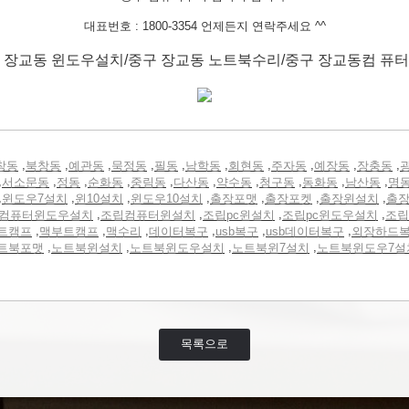
대표번호 : 1800-3354 언제든지 연락주세요 ^^
 장교동 윈도우설치/중구 장교동 노트북수리/중구 장교동컴 퓨
,
,
,
,
,
,
,
,
,
,
창동
북창동
예관동
묵정동
필동
남학동
회현동
주자동
예장동
장충동
,
,
,
,
,
,
,
,
,
,
서소문동
정동
순화동
중림동
다산동
약수동
청구동
동화동
남산동
명
,
,
,
,
,
,
,
윈도우7설치
윈10설치
윈도우10설치
출장포맷
출장포켓
출장윈설치
출
,
,
,
,
컴퓨터윈도우설치
조립컴퓨터윈설치
조립pc윈설치
조립pc윈도우설치
조립
,
,
,
,
,
,
트캠프
맥부트캠프
맥수리
데이터복구
usb복구
usb데이터복구
외장하드
,
,
,
,
트북포맷
노트북윈설치
노트북윈도우설치
노트북윈7설치
노트북윈도우7설
목록으로