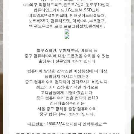
usb복구,외장하드복구,윈도우7설치,윈도우10설치,
컴퓨터업그레이드,LG노트북,SSD교체.
네트워크연결이안될때, 인터넷이느려졌을때,
노트북SSD, 컴퓨터포맷, 맥북수리,부트캠프,
맥 윈도우설치,포맷,프로그램설치,랜섬웨어,
블루스크린, 무한재부팅, 비프음 등
중구 컴퓨터수리에 대한 모든것을 수리할 수 있는
출장수리 전문업체 컴닥터입니다
컴퓨터에 발생한 갑작스런 이상증상에 더 이상
당황하지 마시고 언제든지
중구 컴퓨터수리 컴닥터에 연락주시기 바랍니다.
최고의 서비스와 합리적인 가격으로
고객님들에게 보답하겠습니다.
중구 컴퓨터수리 컴홈 컴닥터 컴119
컴퓨터출장수리전문
서울 중구 광희동 출장 컴퓨터수리
중구 컴퓨터수리 컴닥터 입니다.
대표번호 : 1800-3354 언제든지 연락주세요 ^^