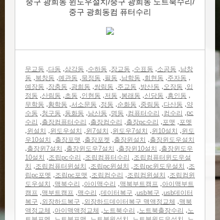
중구 광희동 윈도우설치/중구 광희동 노트북수리/
중구 광희동컴 퓨터수리
,
,
,
,
,
,
,
무교동
다동
삼각동
수하동
장교동
수표동
소공동
남창
,
,
,
,
,
,
,
,
동
북창동
예관동
묵정동
필동
남학동
회현동
주자동
,
,
,
,
,
,
,
예장동
장충동
광희동
쌍림동
주교동
방산동
오장동
입
,
,
,
,
,
,
,
,
정동
산림동
초동
인현동
저동
봉래동
신당동
흥인동
,
,
,
,
,
,
,
무학동
황학동
서소문동
정동
순화동
중림동
다산동
약
,
,
,
,
,
,
,
pc
수동
청구동
동화동
남산동
명동
컴퓨터수리
컴수리
,
,
,
,
,
수리
출장컴퓨터수리
출장컴수리
출장pc수리
포맷
포멧
,
,
,
,
,
,
윈설치
윈도우설치
윈7설치
윈도우7설치
윈10설치
윈도
,
,
,
,
우10설치
출장포맷
출장포켓
출장윈설치
출장윈도우설치
,
,
,
,
출장윈7설치
출장윈도우7설치
출장윈10설치
출장윈도우
,
,
,
10설치
조립pc수리
조립컴퓨터수리
조립컴퓨터윈도우설
,
,
,
,
치
조립컴퓨터윈설치
조립pc윈설치
조립pc윈도우설치
조
,
,
,
,
립pc포멧
조립pc포맷
조립컴수리
조립컴윈설치
조립컴윈
,
,
,
,
도우설치
맥북수리
아이맥수리
맥북부트캠프
아이맥부트
,
,
,
,
,
캠프
맥부트캠프
맥수리
데이터복구
usb복구
usb데이터
,
,
,
복구
외장하드복구
외장하드데이터복구 맥액정교체
맥북
,
,
,
,
액정교체
아이맥액정교체
노트북수리
노트북출장수리
노
,
,
,
,
트북포멧
노트북포맷
노트북윈설치
노트북윈도우설치
노