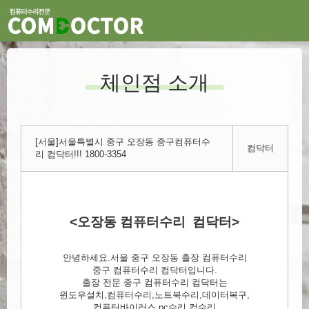
체인점 소개
[서울]서울특별시 중구 오장동 중구컴퓨터수
컴닥터
리 컴닥터!!! 1800-3354
<오장동 컴퓨터수리 컴닥터>
안녕하세요.서울 중구 오장동 출장 컴퓨터수리
중구 컴퓨터수리 컴닥터입니다.
출장 전문 중구 컴퓨터수리 컴닥터는
윈도우설치,컴퓨터수리,노트북수리,데이터복구,
컴퓨터바이러스,pc수리,컴수리