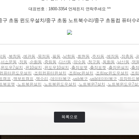
대표번호 : 1800-3354 언제든지 연락주세요 ^^
중구 초동 윈도우설치/중구 초동 노트북수리/중구 초동컴 퓨터수
,
,
,
,
,
,
,
,
,
,
창동
북창동
예관동
묵정동
필동
남학동
회현동
주자동
예장동
장충동
,
,
,
,
,
,
,
,
,
,
서소문동
정동
순화동
중림동
다산동
약수동
청구동
동화동
남산동
명
,
,
,
,
,
,
,
윈도우7설치
윈10설치
윈도우10설치
출장포맷
출장포켓
출장윈설치
출
,
,
,
,
컴퓨터윈도우설치
조립컴퓨터윈설치
조립pc윈설치
조립pc윈도우설치
조립
,
,
,
,
,
,
트캠프
맥부트캠프
맥수리
데이터복구
usb복구
usb데이터복구
외장하드
,
,
,
,
트북포맷
노트북윈설치
노트북윈도우설치
노트북윈7설치
노트북윈도우7설
목록으로