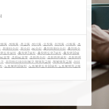
리
,
,
,
,
,
,
,
광희동
쌍림동
주교동
방산동
오장동
입정동
산림동
초
,
,
,
,
,
동
컴퓨터수리
컴수리
pc수리
출장컴퓨터수리
출장컴수
,
,
,
장윈도우설치
출장윈7설치
출장윈도우7설치
출장윈10설
,
,
,
,
pc포멧
조립pc포맷
조립컴수리
조립컴윈설치
조립컴윈
,
,
,
복구
외장하드데이터복구 맥액정교체
맥북액정교체
아이
,
,
치
노트북윈10설치
노트북윈도우10설치 노트북액정교체