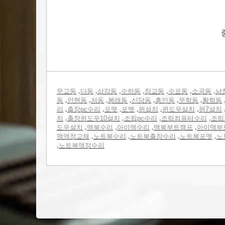
,
,
,
,
,
,
,
무교동
다동
삼각동
수하동
장교동
수표동
소공동
남
,
,
,
,
,
,
,
동
인현동
저동
봉래동
신당동
흥인동
무학동
황학동
,
,
,
,
,
,
리
출장pc수리
포맷
포멧
윈설치
윈도우설치
윈7설치
,
,
,
,
치
출장윈도우10설치
조립pc수리
조립컴퓨터수리
조립
,
,
,
,
도우설치
맥북수리
아이맥수리
맥북부트캠프
아이맥부
,
,
,
,
맥액정교체
노트북수리
노트북출장수리
노트북포멧
노
,
노트북액정수리