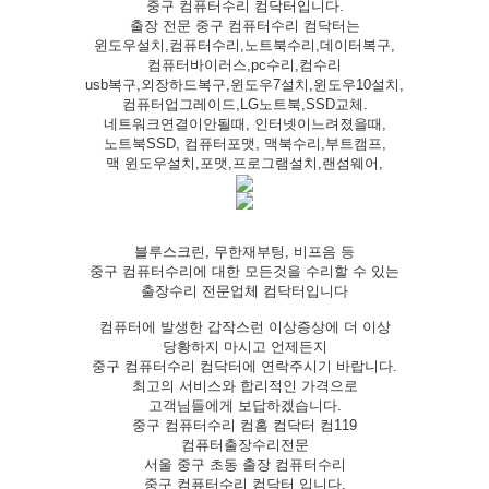
중구 컴퓨터수리 컴닥터입니다.
출장 전문 중구 컴퓨터수리 컴닥터는
윈도우설치,컴퓨터수리,노트북수리,데이터복구,
컴퓨터바이러스,pc수리,컴수리
usb복구,외장하드복구,윈도우7설치,윈도우10설치,
컴퓨터업그레이드,LG노트북,SSD교체.
네트워크연결이안될때, 인터넷이느려졌을때,
노트북SSD, 컴퓨터포맷, 맥북수리,부트캠프,
맥 윈도우설치,포맷,프로그램설치,랜섬웨어,
블루스크린, 무한재부팅, 비프음 등
중구 컴퓨터수리에 대한 모든것을 수리할 수 있는
출장수리 전문업체 컴닥터입니다
컴퓨터에 발생한 갑작스런 이상증상에 더 이상
당황하지 마시고 언제든지
중구 컴퓨터수리 컴닥터에 연락주시기 바랍니다.
최고의 서비스와 합리적인 가격으로
고객님들에게 보답하겠습니다.
중구 컴퓨터수리 컴홈 컴닥터 컴119
컴퓨터출장수리전문
서울 중구 초동 출장 컴퓨터수리
중구 컴퓨터수리 컴닥터 입니다.