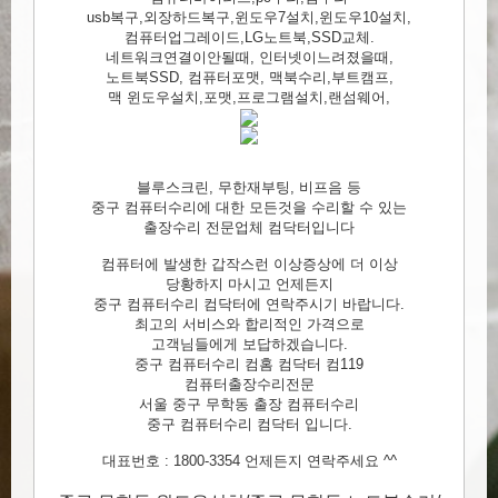
usb복구,외장하드복구,윈도우7설치,윈도우10설치,
컴퓨터업그레이드,LG노트북,SSD교체.
네트워크연결이안될때, 인터넷이느려졌을때,
노트북SSD, 컴퓨터포맷, 맥북수리,부트캠프,
맥 윈도우설치,포맷,프로그램설치,랜섬웨어,
블루스크린, 무한재부팅, 비프음 등
중구 컴퓨터수리에 대한 모든것을 수리할 수 있는
출장수리 전문업체 컴닥터입니다
컴퓨터에 발생한 갑작스런 이상증상에 더 이상
당황하지 마시고 언제든지
중구 컴퓨터수리 컴닥터에 연락주시기 바랍니다.
최고의 서비스와 합리적인 가격으로
고객님들에게 보답하겠습니다.
중구 컴퓨터수리 컴홈 컴닥터 컴119
컴퓨터출장수리전문
서울 중구 무학동 출장 컴퓨터수리
중구 컴퓨터수리 컴닥터 입니다.
대표번호 : 1800-3354 언제든지 연락주세요 ^^