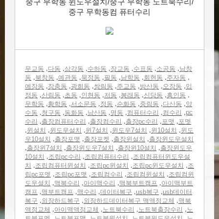
중구 무학동 윈도우설치/중구 무학동 노트북수리/
중구 무학동컴 퓨터수리
,
,
,
,
,
,
,
무교동
다동
삼각동
수하동
장교동
수표동
소공동
남창
,
,
,
,
,
,
,
,
동
북창동
예관동
묵정동
필동
남학동
회현동
주자동
,
,
,
,
,
,
,
예장동
장충동
광희동
쌍림동
주교동
방산동
오장동
입
,
,
,
,
,
,
,
,
정동
산림동
초동
인현동
저동
봉래동
신당동
흥인동
,
,
,
,
,
,
,
무학동
황학동
서소문동
정동
순화동
중림동
다산동
약
,
,
,
,
,
,
,
pc
수동
청구동
동화동
남산동
명동
컴퓨터수리
컴수리
,
,
,
,
,
수리
출장컴퓨터수리
출장컴수리
출장pc수리
포맷
포멧
,
,
,
,
,
,
윈설치
윈도우설치
윈7설치
윈도우7설치
윈10설치
윈도
,
,
,
,
우10설치
출장포맷
출장포켓
출장윈설치
출장윈도우설치
,
,
,
,
출장윈7설치
출장윈도우7설치
출장윈10설치
출장윈도우
,
,
,
10설치
조립pc수리
조립컴퓨터수리
조립컴퓨터윈도우설
,
,
,
,
치
조립컴퓨터윈설치
조립pc윈설치
조립pc윈도우설치
조
,
,
,
,
립pc포멧
조립pc포맷
조립컴수리
조립컴윈설치
조립컴윈
,
,
,
,
도우설치
맥북수리
아이맥수리
맥북부트캠프
아이맥부트
,
,
,
,
,
캠프
맥부트캠프
맥수리
데이터복구
usb복구
usb데이터
,
,
,
복구
외장하드복구
외장하드데이터복구 맥액정교체
맥북
,
,
,
,
액정교체
아이맥액정교체
노트북수리
노트북출장수리
노
,
,
,
,
트북포멧
노트북포맷
노트북윈설치
노트북윈도우설치
노