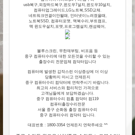
usb복구,외장하드복구,윈도우7설치,윈도우10설치,
컴퓨터업그레이드,LG노트북,SSD교체.
네트워크연결이안될때, 인터넷이느려졌을때,
노트북SSD, 컴퓨터포맷, 맥북수리,부트캠프,
맥 윈도우설치,포맷,프로그램설치,랜섬웨어,
블루스크린, 무한재부팅, 비프음 등
중구 컴퓨터수리에 대한 모든것을 수리할 수 있는
출장수리 전문업체 컴닥터입니다
컴퓨터에 발생한 갑작스런 이상증상에 더 이상
당황하지 마시고 언제든지
중구 컴퓨터수리 컴닥터에 연락주시기 바랍니다.
최고의 서비스와 합리적인 가격으로
고객님들에게 보답하겠습니다.
중구 컴퓨터수리 컴홈 컴닥터 컴119
컴퓨터출장수리전문
서울 중구 순화동 출장 컴퓨터수리
중구 컴퓨터수리 컴닥터 입니다.
대표번호 : 1800-3354 언제든지 연락주세요 ^^