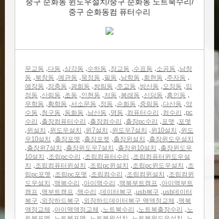
중구 순화동 윈도우설치/중구 순화동 노트북수리/
중구 순화동컴 퓨터수리
,
,
,
,
,
,
,
무교동
다동
삼각동
수하동
장교동
수표동
소공동
남창
,
,
,
,
,
,
,
,
동
북창동
예관동
묵정동
필동
남학동
회현동
주자동
,
,
,
,
,
,
,
예장동
장충동
광희동
쌍림동
주교동
방산동
오장동
입
,
,
,
,
,
,
,
,
정동
산림동
초동
인현동
저동
봉래동
신당동
흥인동
,
,
,
,
,
,
,
무학동
황학동
서소문동
정동
순화동
중림동
다산동
약
,
,
,
,
,
,
,
pc
수동
청구동
동화동
남산동
명동
컴퓨터수리
컴수리
,
,
,
,
,
수리
출장컴퓨터수리
출장컴수리
출장pc수리
포맷
포멧
,
,
,
,
,
,
윈설치
윈도우설치
윈7설치
윈도우7설치
윈10설치
윈도
,
,
,
,
우10설치
출장포맷
출장포켓
출장윈설치
출장윈도우설치
,
,
,
,
출장윈7설치
출장윈도우7설치
출장윈10설치
출장윈도우
,
,
,
10설치
조립pc수리
조립컴퓨터수리
조립컴퓨터윈도우설
,
,
,
,
치
조립컴퓨터윈설치
조립pc윈설치
조립pc윈도우설치
조
,
,
,
,
립pc포멧
조립pc포맷
조립컴수리
조립컴윈설치
조립컴윈
,
,
,
,
도우설치
맥북수리
아이맥수리
맥북부트캠프
아이맥부트
,
,
,
,
,
캠프
맥부트캠프
맥수리
데이터복구
usb복구
usb데이터
,
,
,
복구
외장하드복구
외장하드데이터복구 맥액정교체
맥북
,
,
,
,
액정교체
아이맥액정교체
노트북수리
노트북출장수리
노
,
,
,
,
트북포멧
노트북포맷
노트북윈설치
노트북윈도우설치
노