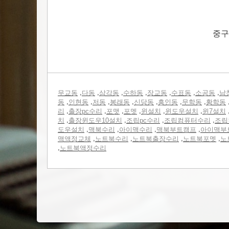
중구
,
,
,
,
,
,
,
무교동
다동
삼각동
수하동
장교동
수표동
소공동
남
,
,
,
,
,
,
,
동
인현동
저동
봉래동
신당동
흥인동
무학동
황학동
,
,
,
,
,
,
리
출장pc수리
포맷
포멧
윈설치
윈도우설치
윈7설치
,
,
,
,
치
출장윈도우10설치
조립pc수리
조립컴퓨터수리
조립
,
,
,
,
도우설치
맥북수리
아이맥수리
맥북부트캠프
아이맥부
,
,
,
,
맥액정교체
노트북수리
노트북출장수리
노트북포멧
노
,
노트북액정수리