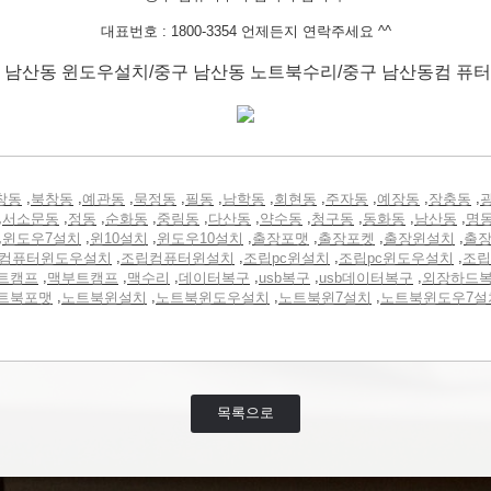
대표번호 : 1800-3354 언제든지 연락주세요 ^^
 남산동 윈도우설치/중구 남산동 노트북수리/중구 남산동컴 퓨
,
,
,
,
,
,
,
,
,
,
창동
북창동
예관동
묵정동
필동
남학동
회현동
주자동
예장동
장충동
,
,
,
,
,
,
,
,
,
,
서소문동
정동
순화동
중림동
다산동
약수동
청구동
동화동
남산동
명
,
,
,
,
,
,
,
윈도우7설치
윈10설치
윈도우10설치
출장포맷
출장포켓
출장윈설치
출
,
,
,
,
컴퓨터윈도우설치
조립컴퓨터윈설치
조립pc윈설치
조립pc윈도우설치
조립
,
,
,
,
,
,
트캠프
맥부트캠프
맥수리
데이터복구
usb복구
usb데이터복구
외장하드
,
,
,
,
트북포맷
노트북윈설치
노트북윈도우설치
노트북윈7설치
노트북윈도우7설
목록으로