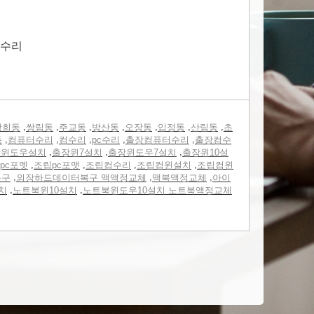
터수리
,
,
,
,
,
,
,
광희동
쌍림동
주교동
방산동
오장동
입정동
산림동
초
,
,
,
,
,
동
컴퓨터수리
컴수리
pc수리
출장컴퓨터수리
출장컴수
,
,
,
장윈도우설치
출장윈7설치
출장윈도우7설치
출장윈10설
,
,
,
,
pc포멧
조립pc포맷
조립컴수리
조립컴윈설치
조립컴윈
,
,
,
복구
외장하드데이터복구 맥액정교체
맥북액정교체
아이
,
,
치
노트북윈10설치
노트북윈도우10설치 노트북액정교체