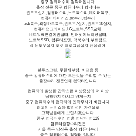
중구 컴퓨터수리 컴닥터입니다.
출장 전문 중구 컴퓨터수리 컴닥터는
윈도우설치,컴퓨터수리,노트북수리,데이터복구,
컴퓨터바이러스,pc수리,컴수리
usb복구,외장하드복구,윈도우7설치,윈도우10설치,
컴퓨터업그레이드,LG노트북,SSD교체.
네트워크연결이안될때, 인터넷이느려졌을때,
노트북SSD, 컴퓨터포맷, 맥북수리,부트캠프,
맥 윈도우설치,포맷,프로그램설치,랜섬웨어,
블루스크린, 무한재부팅, 비프음 등
중구 컴퓨터수리에 대한 모든것을 수리할 수 있는
출장수리 전문업체 컴닥터입니다
컴퓨터에 발생한 갑작스런 이상증상에 더 이상
당황하지 마시고 언제든지
중구 컴퓨터수리 컴닥터에 연락주시기 바랍니다.
최고의 서비스와 합리적인 가격으로
고객님들에게 보답하겠습니다.
중구 컴퓨터수리 컴홈 컴닥터 컴119
컴퓨터출장수리전문
서울 중구 남산동 출장 컴퓨터수리
중구 컴퓨터수리 컴닥터 입니다.