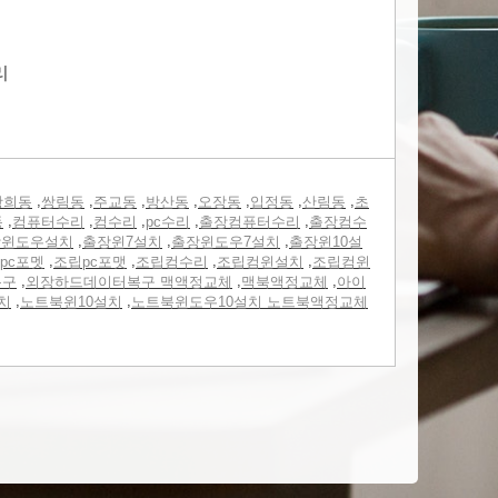
리
,
,
,
,
,
,
,
광희동
쌍림동
주교동
방산동
오장동
입정동
산림동
초
,
,
,
,
,
동
컴퓨터수리
컴수리
pc수리
출장컴퓨터수리
출장컴수
,
,
,
장윈도우설치
출장윈7설치
출장윈도우7설치
출장윈10설
,
,
,
,
pc포멧
조립pc포맷
조립컴수리
조립컴윈설치
조립컴윈
,
,
,
복구
외장하드데이터복구 맥액정교체
맥북액정교체
아이
,
,
치
노트북윈10설치
노트북윈도우10설치 노트북액정교체