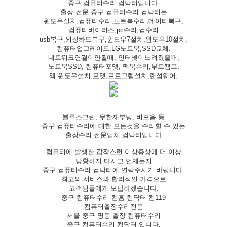
중구 컴퓨터수리 컴닥터입니다.
출장 전문 중구 컴퓨터수리 컴닥터는
윈도우설치,컴퓨터수리,노트북수리,데이터복구,
컴퓨터바이러스,pc수리,컴수리
usb복구,외장하드복구,윈도우7설치,윈도우10설치,
컴퓨터업그레이드,LG노트북,SSD교체.
네트워크연결이안될때, 인터넷이느려졌을때,
노트북SSD, 컴퓨터포맷, 맥북수리,부트캠프,
맥 윈도우설치,포맷,프로그램설치,랜섬웨어,
블루스크린, 무한재부팅, 비프음 등
중구 컴퓨터수리에 대한 모든것을 수리할 수 있는
출장수리 전문업체 컴닥터입니다
컴퓨터에 발생한 갑작스런 이상증상에 더 이상
당황하지 마시고 언제든지
중구 컴퓨터수리 컴닥터에 연락주시기 바랍니다.
최고의 서비스와 합리적인 가격으로
고객님들에게 보답하겠습니다.
중구 컴퓨터수리 컴홈 컴닥터 컴119
컴퓨터출장수리전문
서울 중구 명동 출장 컴퓨터수리
중구 컴퓨터수리 컴닥터 입니다.