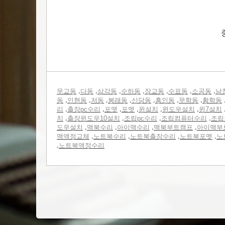
,
,
,
,
,
,
,
무교동
다동
삼각동
수하동
장교동
수표동
소공동
남
,
,
,
,
,
,
,
동
인현동
저동
봉래동
신당동
흥인동
무학동
황학동
,
,
,
,
,
,
리
출장pc수리
포맷
포멧
윈설치
윈도우설치
윈7설치
,
,
,
,
치
출장윈도우10설치
조립pc수리
조립컴퓨터수리
조립
,
,
,
,
도우설치
맥북수리
아이맥수리
맥북부트캠프
아이맥부
,
,
,
,
맥액정교체
노트북수리
노트북출장수리
노트북포멧
노
,
노트북액정수리