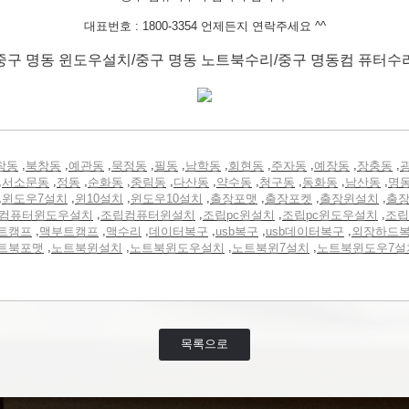
대표번호 : 1800-3354 언제든지 연락주세요 ^^
중구 명동 윈도우설치/중구 명동 노트북수리/중구 명동컴 퓨터수
,
,
,
,
,
,
,
,
,
,
창동
북창동
예관동
묵정동
필동
남학동
회현동
주자동
예장동
장충동
,
,
,
,
,
,
,
,
,
,
서소문동
정동
순화동
중림동
다산동
약수동
청구동
동화동
남산동
명
,
,
,
,
,
,
,
윈도우7설치
윈10설치
윈도우10설치
출장포맷
출장포켓
출장윈설치
출
,
,
,
,
컴퓨터윈도우설치
조립컴퓨터윈설치
조립pc윈설치
조립pc윈도우설치
조립
,
,
,
,
,
,
트캠프
맥부트캠프
맥수리
데이터복구
usb복구
usb데이터복구
외장하드
,
,
,
,
트북포맷
노트북윈설치
노트북윈도우설치
노트북윈7설치
노트북윈도우7설
목록으로