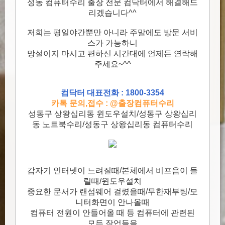
성동 컴퓨터수리 출장 전문 컴닥터에서 해결해드
리겠습니다^^
저희는 평일야간뿐만 아니라 주말에도 방문 서비
스가 가능하니
망설이지 마시고 편하신 시간대에 언제든 연락해
주세요~^^
컴닥터 대표전화 : 1800-3354
카톡 문의,접수 : @출장컴퓨터수리
성동구 상왕십리동 윈도우설치/성동구 상왕십리
동 노트북수리/성동구 상왕십리동 컴퓨터수리
갑자기 인터넷이 느려질때/본체에서 비프음이 들
릴때/윈도우설치
중요한 문서가 랜섬웨어 걸렸을때/무한재부팅/모
니터화면이 안나올때
컴퓨터 전원이 안들어올 때 등 컴퓨터에 관련된
모든 작업들을