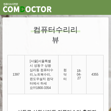
컴퓨터수리리
뷰
[서울]서울특별
시 성동구 상왕
십리동 컴퓨터수
컴
18-
1397
리,노트북수리,
닥
04-
4355
27
윈도우설치 컴닥
터
터에서 하세
요!!!1800-3354