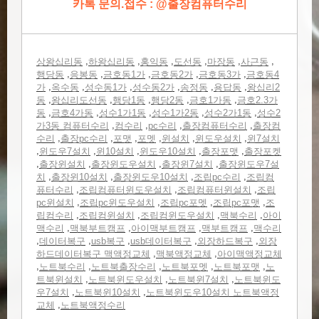
카톡 문의.접수 : @출장컴퓨터수리
,
,
,
,
,
,
상왕십리동
하왕십리동
홍익동
도선동
마장동
사근동
,
,
,
,
,
행당동
응봉동
금호동1가
금호동2가
금호동3가
금호동4
,
,
,
,
,
,
가
옥수동
성수동1가
성수동2가
송정동
용답동
왕십리2
,
,
,
,
,
동
왕십리도선동
행당1동
행당2동
금호1가동
금호2.3가
,
,
,
,
,
동
금호4가동
성수1가1동
성수1가2동
성수2가1동
성수2
,
,
,
,
가3동 컴퓨터수리
컴수리
pc수리
출장컴퓨터수리
출장컴
,
,
,
,
,
,
수리
출장pc수리
포맷
포멧
윈설치
윈도우설치
윈7설치
,
,
,
,
,
윈도우7설치
윈10설치
윈도우10설치
출장포맷
출장포켓
,
,
,
,
출장윈설치
출장윈도우설치
출장윈7설치
출장윈도우7설
,
,
,
,
치
출장윈10설치
출장윈도우10설치
조립pc수리
조립컴
,
,
,
퓨터수리
조립컴퓨터윈도우설치
조립컴퓨터윈설치
조립
,
,
,
,
pc윈설치
조립pc윈도우설치
조립pc포멧
조립pc포맷
조
,
,
,
,
립컴수리
조립컴윈설치
조립컴윈도우설치
맥북수리
아이
,
,
,
,
맥수리
맥북부트캠프
아이맥부트캠프
맥부트캠프
맥수리
,
,
,
,
,
데이터복구
usb복구
usb데이터복구
외장하드복구
외장
,
,
하드데이터복구 맥액정교체
맥북액정교체
아이맥액정교체
,
,
,
,
,
노트북수리
노트북출장수리
노트북포멧
노트북포맷
노
,
,
,
트북윈설치
노트북윈도우설치
노트북윈7설치
노트북윈도
,
,
우7설치
노트북윈10설치
노트북윈도우10설치 노트북액정
,
교체
노트북액정수리