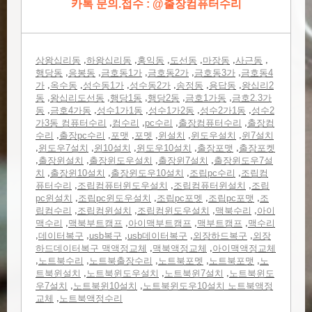
카톡 문의.접수 : @출장컴퓨터수리
,
,
,
,
,
,
상왕십리동
하왕십리동
홍익동
도선동
마장동
사근동
,
,
,
,
,
행당동
응봉동
금호동1가
금호동2가
금호동3가
금호동4
,
,
,
,
,
,
가
옥수동
성수동1가
성수동2가
송정동
용답동
왕십리2
,
,
,
,
,
동
왕십리도선동
행당1동
행당2동
금호1가동
금호2.3가
,
,
,
,
,
동
금호4가동
성수1가1동
성수1가2동
성수2가1동
성수2
,
,
,
,
가3동 컴퓨터수리
컴수리
pc수리
출장컴퓨터수리
출장컴
,
,
,
,
,
,
수리
출장pc수리
포맷
포멧
윈설치
윈도우설치
윈7설치
,
,
,
,
,
윈도우7설치
윈10설치
윈도우10설치
출장포맷
출장포켓
,
,
,
,
출장윈설치
출장윈도우설치
출장윈7설치
출장윈도우7설
,
,
,
,
치
출장윈10설치
출장윈도우10설치
조립pc수리
조립컴
,
,
,
퓨터수리
조립컴퓨터윈도우설치
조립컴퓨터윈설치
조립
,
,
,
,
pc윈설치
조립pc윈도우설치
조립pc포멧
조립pc포맷
조
,
,
,
,
립컴수리
조립컴윈설치
조립컴윈도우설치
맥북수리
아이
,
,
,
,
맥수리
맥북부트캠프
아이맥부트캠프
맥부트캠프
맥수리
,
,
,
,
,
데이터복구
usb복구
usb데이터복구
외장하드복구
외장
,
,
하드데이터복구 맥액정교체
맥북액정교체
아이맥액정교체
,
,
,
,
,
노트북수리
노트북출장수리
노트북포멧
노트북포맷
노
,
,
,
트북윈설치
노트북윈도우설치
노트북윈7설치
노트북윈도
,
,
우7설치
노트북윈10설치
노트북윈도우10설치 노트북액정
,
교체
노트북액정수리