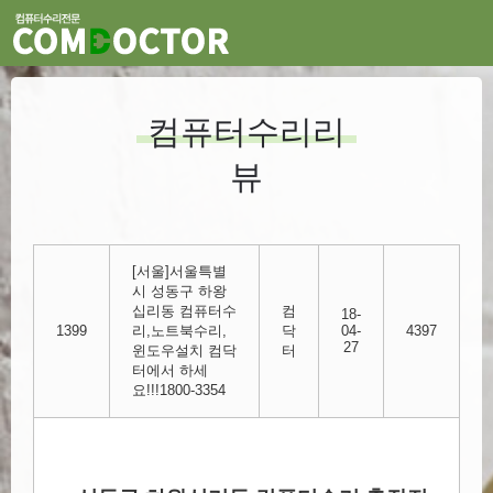
컴퓨터수리리
뷰
[서울]서울특별
시 성동구 하왕
십리동 컴퓨터수
컴
18-
1399
리,노트북수리,
닥
04-
4397
27
윈도우설치 컴닥
터
터에서 하세
요!!!1800-3354