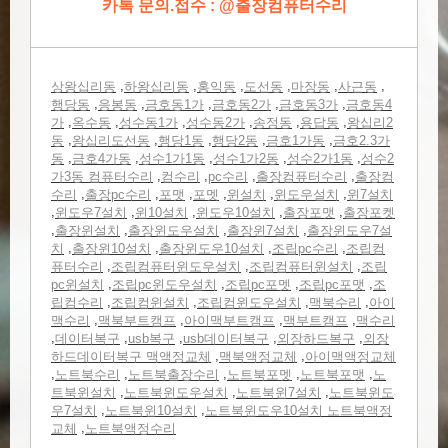
카톡 문의.접수 : @출장컴퓨터수리
,
,
,
,
,
,
상왕십리동
하왕십리동
홍익동
도선동
마장동
사근동
,
,
,
,
,
행당동
응봉동
금호동1가
금호동2가
금호동3가
금호동4
,
,
,
,
,
,
가
옥수동
성수동1가
성수동2가
송정동
용답동
왕십리2
,
,
,
,
,
동
왕십리도선동
행당1동
행당2동
금호1가동
금호2.3가
,
,
,
,
,
동
금호4가동
성수1가1동
성수1가2동
성수2가1동
성수2
,
,
,
,
가3동 컴퓨터수리
컴수리
pc수리
출장컴퓨터수리
출장컴
,
,
,
,
,
,
수리
출장pc수리
포맷
포멧
윈설치
윈도우설치
윈7설치
,
,
,
,
,
윈도우7설치
윈10설치
윈도우10설치
출장포맷
출장포켓
,
,
,
,
출장윈설치
출장윈도우설치
출장윈7설치
출장윈도우7설
,
,
,
,
치
출장윈10설치
출장윈도우10설치
조립pc수리
조립컴
,
,
,
퓨터수리
조립컴퓨터윈도우설치
조립컴퓨터윈설치
조립
,
,
,
,
pc윈설치
조립pc윈도우설치
조립pc포멧
조립pc포맷
조
,
,
,
,
립컴수리
조립컴윈설치
조립컴윈도우설치
맥북수리
아이
,
,
,
,
맥수리
맥북부트캠프
아이맥부트캠프
맥부트캠프
맥수리
,
,
,
,
,
데이터복구
usb복구
usb데이터복구
외장하드복구
외장
,
,
하드데이터복구 맥액정교체
맥북액정교체
아이맥액정교체
,
,
,
,
,
노트북수리
노트북출장수리
노트북포멧
노트북포맷
노
,
,
,
트북윈설치
노트북윈도우설치
노트북윈7설치
노트북윈도
,
,
우7설치
노트북윈10설치
노트북윈도우10설치 노트북액정
,
교체
노트북액정수리