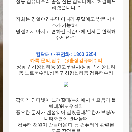
성동 컴퓨터수리 출장 전문 컴닥터에서 해결해드
리겠습니다^^
저희는 평일야간뿐만 아니라 주말에도 방문 서비
스가 가능하니
망설이지 마시고 편하신 시간대에 언제든 연락해
주세요~^^
컴닥터 대표전화 : 1800-3354
카톡 문의,접수 : @출장컴퓨터수리
성동구 하왕십리동 윈도우설치/성동구 하왕십리
동 노트북수리/성동구 하왕십리동 컴퓨터수리
갑자기 인터넷이 느려질때/본체에서 비프음이 들
릴때/윈도우설치
중요한 문서가 랜섬웨어 걸렸을때/무한재부팅/모
니터화면이 안나올때
컴퓨터 전원이 안들어올 때 등 컴퓨터에 관련된
모든 작업들을