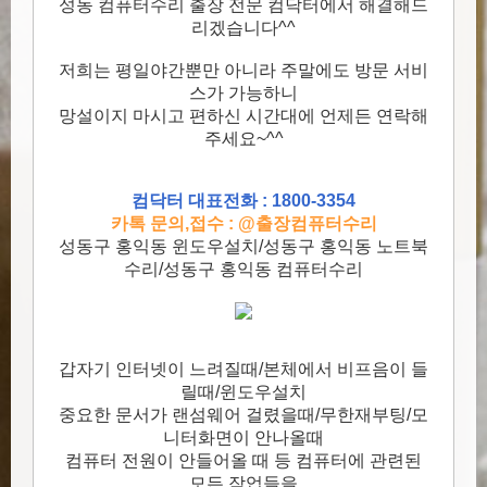
성동 컴퓨터수리 출장 전문 컴닥터에서 해결해드
리겠습니다^^
저희는 평일야간뿐만 아니라 주말에도 방문 서비
스가 가능하니
망설이지 마시고 편하신 시간대에 언제든 연락해
주세요~^^
컴닥터 대표전화 : 1800-3354
카톡 문의,접수 : @출장컴퓨터수리
성동구 홍익동 윈도우설치/성동구 홍익동 노트북
수리/성동구 홍익동 컴퓨터수리
갑자기 인터넷이 느려질때/본체에서 비프음이 들
릴때/윈도우설치
중요한 문서가 랜섬웨어 걸렸을때/무한재부팅/모
니터화면이 안나올때
컴퓨터 전원이 안들어올 때 등 컴퓨터에 관련된
모든 작업들을