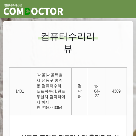
컴퓨터수리리
뷰
[서울]서울특별
시 성동구 홍익
동 컴퓨터수리,
컴
18-
1401
노트북수리,윈도
닥
04-
4369
27
우설치 컴닥터에
터
서 하세
요!!!1800-3354