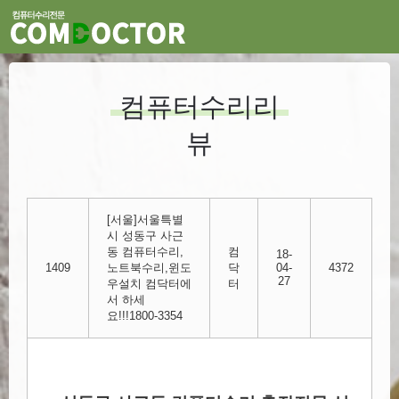
컴퓨터수리리
뷰
[서울]서울특별
시 성동구 사근
동 컴퓨터수리,
컴
18-
1409
노트북수리,윈도
닥
04-
4372
27
우설치 컴닥터에
터
서 하세
요!!!1800-3354