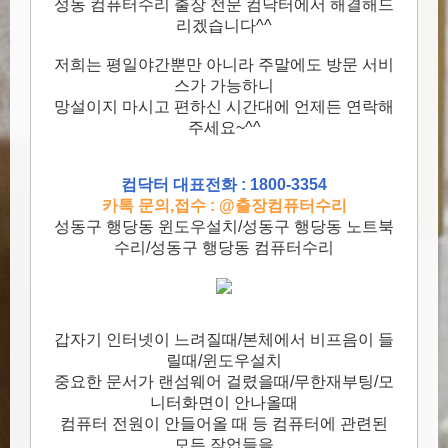
성동 컴퓨터수리 출장 전문 컴닥터에서 해결해드
리겠습니다^^
저희는 평일야간뿐만 아니라 주말에도 방문 서비
스가 가능하니
망설이지 마시고 편하신 시간대에 언제든 연락해
주세요~^^
컴닥터 대표전화 : 1800-3354
카톡 문의,접수 : @출장컴퓨터수리
성동구 행당동 윈도우설치/성동구 행당동 노트북
수리/성동구 행당동 컴퓨터수리
갑자기 인터넷이 느려질때/본체에서 비프음이 들
릴때/윈도우설치
중요한 문서가 랜섬웨어 걸렸을때/무한재부팅/모
니터화면이 안나올때
컴퓨터 전원이 안들어올 때 등 컴퓨터에 관련된
모든 작업들을