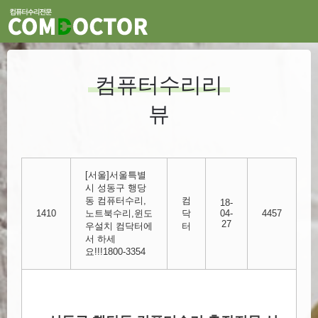
컴퓨터수리리
뷰
[서울]서울특별
시 성동구 행당
동 컴퓨터수리,
컴
18-
1410
노트북수리,윈도
닥
04-
4457
27
우설치 컴닥터에
터
서 하세
요!!!1800-3354