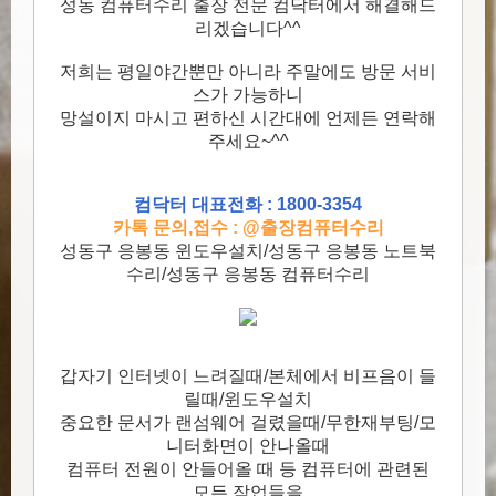
성동 컴퓨터수리 출장 전문 컴닥터에서 해결해드
리겠습니다^^
저희는 평일야간뿐만 아니라 주말에도 방문 서비
스가 가능하니
망설이지 마시고 편하신 시간대에 언제든 연락해
주세요~^^
컴닥터 대표전화 : 1800-3354
카톡 문의,접수 : @출장컴퓨터수리
성동구 응봉동 윈도우설치/성동구 응봉동 노트북
수리/성동구 응봉동 컴퓨터수리
갑자기 인터넷이 느려질때/본체에서 비프음이 들
릴때/윈도우설치
중요한 문서가 랜섬웨어 걸렸을때/무한재부팅/모
니터화면이 안나올때
컴퓨터 전원이 안들어올 때 등 컴퓨터에 관련된
모든 작업들을