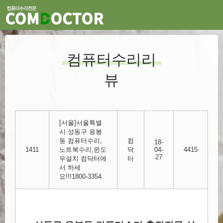
컴퓨터수리리
뷰
[서울]서울특별
시 성동구 응봉
동 컴퓨터수리,
컴
18-
1411
노트북수리,윈도
닥
04-
4415
27
우설치 컴닥터에
터
서 하세
요!!!1800-3354