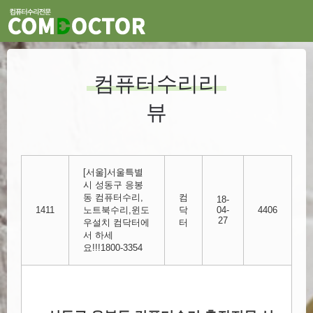
컴퓨터수리리
뷰
[서울]서울특별
시 성동구 응봉
동 컴퓨터수리,
컴
18-
1411
노트북수리,윈도
닥
04-
4406
27
우설치 컴닥터에
터
서 하세
요!!!1800-3354