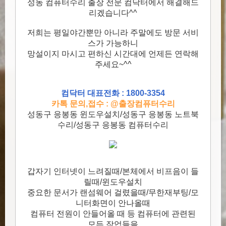
성동 컴퓨터수리 출장 전문 컴닥터에서 해결해드
리겠습니다^^
저희는 평일야간뿐만 아니라 주말에도 방문 서비
스가 가능하니
망설이지 마시고 편하신 시간대에 언제든 연락해
주세요~^^
컴닥터 대표전화 : 1800-3354
카톡 문의,접수 : @출장컴퓨터수리
성동구 응봉동 윈도우설치/성동구 응봉동 노트북
수리/성동구 응봉동 컴퓨터수리
갑자기 인터넷이 느려질때/본체에서 비프음이 들
릴때/윈도우설치
중요한 문서가 랜섬웨어 걸렸을때/무한재부팅/모
니터화면이 안나올때
컴퓨터 전원이 안들어올 때 등 컴퓨터에 관련된
모든 작업들을