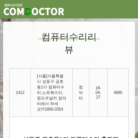
컴퓨터수리리
뷰
[서울]서울특별
시 성동구 금호
동1가 컴퓨터수
컴
18-
1412
리,노트북수리,
닥
04-
4685
27
윈도우설치 컴닥
터
터에서 하세
요!!!1800-3354