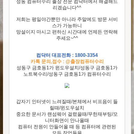
성동 컴퓨터수리 출장 전문 컴닥터에서 해결해드
리겠습니다^^
저희는 평일야간뿐만 아니라 주말에도 방문 서비
스가 가능하니
망설이지 마시고 편하신 시간대에 언제든 연락해
주세요~^^
컴닥터 대표전화 : 1800-3354
카톡 문의,접수 : @출장컴퓨터수리
성동구 금호동1가 윈도우설치/성동구 금호동1가
노트북수리/성동구 금호동1가 컴퓨터수리
갑자기 인터넷이 느려질때/본체에서 비프음이 들
릴때/윈도우설치
중요한 문서가 랜섬웨어 걸렸을때/무한재부팅/모
니터화면이 안나올때
컴퓨터 전원이 안들어올 때 등 컴퓨터에 관련된
모든 작업들을