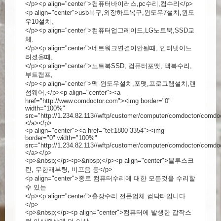
</p><p align="center">컴퓨터바이러스,pc수리,컴수리</p>
<p align="center">usb복구,외장하드복구,윈도우7설치,윈도
우10설치,
</p><p align="center">컴퓨터업그레이드,LG노트북,SSD교
체.
</p><p align="center">네트워크연결이안될때, 인터넷이느
려졌을때,
</p><p align="center">노트북SSD, 컴퓨터포맷, 맥북수리,
부트캠프,
</p><p align="center">맥 윈도우설치,포맷,프로그램설치,랜
섬웨어,</p><p align="center"><a
href="
http://www.comdoctor.com"><img
border="0"
width="100%"
src="
http://1.234.82.113//wftp/customer/computer/comdoctor/comdoc
</a></p
>
<p align="center"><a href="tel:1800-3354"><img
border="0" width="100%"
src="
http://1.234.82.113//wftp/customer/computer/comdoctor/comdoc
</a></p
>
<p>&nbsp;</p><p>&nbsp;</p><p align="center">블루스크
린, 무한재부팅, 비프음 등</p>
<p align="center">종로 컴퓨터수리에 대한 모든것을 수리할
수 있는
</p><p align="center">출장수리 전문업체 컴닥터입니다
</p>
<p>&nbsp;</p><p align="center">컴퓨터에 발생한 갑작스