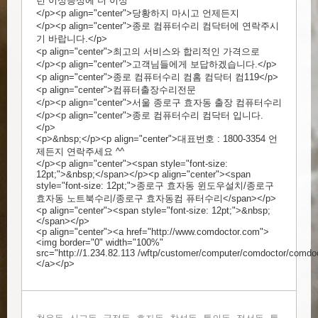
런 이상증상에 더 이상
</p><p align="center">당황하지 마시고 언제든지
</p><p align="center">종로 컴퓨터수리 컴닥터에 연락주시
기 바랍니다.</p>
<p align="center">최고의 서비스와 합리적인 가격으로
</p><p align="center">고객님들에게 보답하겠습니다.</p>
<p align="center">종로 컴퓨터수리 컴홈 컴닥터 컴119</p>
<p align="center">컴퓨터출장수리전문
</p><p align="center">서울 종로구 효자동 출장 컴퓨터수리
</p><p align="center">종로 컴퓨터수리 컴닥터 입니다.
</p>
<p>&nbsp;</p><p align="center">대표번호 : 1800-3354 언
제든지 연락주세요 ^^
</p><p align="center"><span style="font-size:
12pt;">&nbsp;</span></p><p align="center"><span
style="font-size: 12pt;">종로구 효자동 윈도우설치/종로구
효자동 노트북수리/종로구 효자동컴 퓨터수리</span></p>
<p align="center"><span style="font-size: 12pt;">&nbsp;
</span></p>
<p align="center"><a href="
http://www.comdoctor.com">
<img
border="0" width="100%"
src="
http://1.234.82.113
/wftp/customer/computer/comdoctor/comdoc
</a></p>​
,
,
,
,
,
,
,