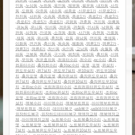
청운동
신교동
궁정동
효자동
창성동
통의동
적선동
통
,
,
,
,
,
,
,
인동
누상동
누하동
옥인동
체부동
필운동
내자동
사직
,
,
,
,
,
,
,
동
도렴동
당주동
내수동
세종로
신문로1가
신문로2가
,
,
,
,
,
,
천진동
서린동
수송동
중학동
종로1가
종로2가
종로3가
,
,
,
,
,
,
,
종로4가
종로5가
종로6가
공평동
관훈동
견지동
와룡동
,
,
,
,
,
,
,
,
권농동
운니동
익선동
경운동
관철동
인사동
낙원동
팔
,
,
,
,
,
,
,
판동
삼청동
안국동
소격동
화동
사간동
송현동
가회동
,
,
,
,
,
,
,
,
,
재동
계동
원서동
훈정동
묘동
원남동
연지동
효제동
,
,
,
,
,
,
,
이화동
연건동
충신동
동숭동
혜화동
명륜1가
명륜2가
,
,
,
,
,
,
,
명륜3가
명륜4가
창신동
숭인동
교남동
평동
송월동
홍
,
,
,
,
,
,
,
파동
교북동
행촌동
구기동
평창동
부암동
홍지동
신영
,
,
,
,
,
,
동
무악동
청운효자동
컴퓨터수리
컴수리
pc수리
출장
,
,
,
,
,
,
컴퓨터수리
출장컴수리
출장pc수리
포맷
포멧
윈설치
,
,
,
,
윈도우설치
윈7설치
윈도우7설치
윈10설치
윈도우10설
,
,
,
,
,
치
출장포맷
출장포켓
출장윈설치
출장윈도우설치
출장
,
,
,
윈7설치
출장윈도우7설치
출장윈10설치
출장윈도우10설
,
,
,
,
치
조립pc수리
조립컴퓨터수리
조립컴퓨터윈도우설치
조
,
,
,
립컴퓨터윈설치
조립pc윈설치
조립pc윈도우설치
조립pc
,
,
,
,
포멧
조립pc포맷
조립컴수리
조립컴윈설치
조립컴윈도우
,
,
,
,
설치
맥북수리
아이맥수리
맥북부트캠프
아이맥부트캠프
,
,
,
,
,
,
맥부트캠프
맥수리
데이터복구
usb복구
usb데이터복구
,
,
외장하드복구
외장하드데이터복구 맥액정교체
맥북액정교
,
,
,
,
체
아이맥액정교체
노트북수리
노트북출장수리
노트북포
,
,
,
,
멧
노트북포맷
노트북윈설치
노트북윈도우설치
노트북윈
,
,
,
7설치
노트북윈도우7설치
노트북윈10설치
노트북윈도우