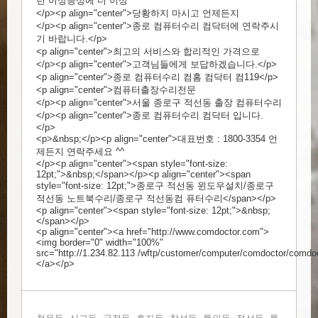
런 이상증상에 더 이상
</p><p align="center">당황하지 마시고 언제든지
</p><p align="center">종로 컴퓨터수리 컴닥터에 연락주시
기 바랍니다.</p>
<p align="center">최고의 서비스와 합리적인 가격으로
</p><p align="center">고객님들에게 보답하겠습니다.</p>
<p align="center">종로 컴퓨터수리 컴홈 컴닥터 컴119</p>
<p align="center">컴퓨터출장수리전문
</p><p align="center">서울 종로구 적선동 출장 컴퓨터수리
</p><p align="center">종로 컴퓨터수리 컴닥터 입니다.
</p>
<p>&nbsp;</p><p align="center">대표번호 : 1800-3354 언
제든지 연락주세요 ^^
</p><p align="center"><span style="font-size:
12pt;">&nbsp;</span></p><p align="center"><span
style="font-size: 12pt;">종로구 적선동 윈도우설치/종로구
적선동 노트북수리/종로구 적선동컴 퓨터수리</span></p>
<p align="center"><span style="font-size: 12pt;">&nbsp;
</span></p>
<p align="center"><a href="
http://www.comdoctor.com">
<img
border="0" width="100%"
src="
http://1.234.82.113
/wftp/customer/computer/comdoctor/comdoc
</a></p>​
,
,
,
,
,
,
,