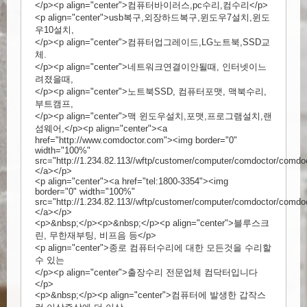
</p><p align="center">컴퓨터바이러스,pc수리,컴수리</p>
<p align="center">usb복구,외장하드복구,윈도우7설치,윈도
우10설치,
</p><p align="center">컴퓨터업그레이드,LG노트북,SSD교
체.
</p><p align="center">네트워크연결이안될때, 인터넷이느
려졌을때,
</p><p align="center">노트북SSD, 컴퓨터포맷, 맥북수리,
부트캠프,
</p><p align="center">맥 윈도우설치,포맷,프로그램설치,랜
섬웨어,</p><p align="center"><a
href="
http://www.comdoctor.com"><img
border="0"
width="100%"
src="
http://1.234.82.113//wftp/customer/computer/comdoctor/comdoc
</a></p
>
<p align="center"><a href="tel:1800-3354"><img
border="0" width="100%"
src="
http://1.234.82.113//wftp/customer/computer/comdoctor/comdoc
</a></p
>
<p>&nbsp;</p><p>&nbsp;</p><p align="center">블루스크
린, 무한재부팅, 비프음 등</p>
<p align="center">종로 컴퓨터수리에 대한 모든것을 수리할
수 있는
</p><p align="center">출장수리 전문업체 컴닥터입니다
</p>
<p>&nbsp;</p><p align="center">컴퓨터에 발생한 갑작스