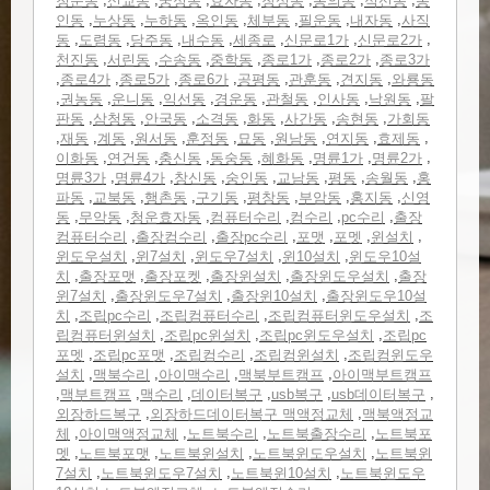
청운동
신교동
궁정동
효자동
창성동
통의동
적선동
통
,
,
,
,
,
,
,
인동
누상동
누하동
옥인동
체부동
필운동
내자동
사직
,
,
,
,
,
,
,
동
도렴동
당주동
내수동
세종로
신문로1가
신문로2가
,
,
,
,
,
,
천진동
서린동
수송동
중학동
종로1가
종로2가
종로3가
,
,
,
,
,
,
,
종로4가
종로5가
종로6가
공평동
관훈동
견지동
와룡동
,
,
,
,
,
,
,
,
권농동
운니동
익선동
경운동
관철동
인사동
낙원동
팔
,
,
,
,
,
,
,
판동
삼청동
안국동
소격동
화동
사간동
송현동
가회동
,
,
,
,
,
,
,
,
,
재동
계동
원서동
훈정동
묘동
원남동
연지동
효제동
,
,
,
,
,
,
,
이화동
연건동
충신동
동숭동
혜화동
명륜1가
명륜2가
,
,
,
,
,
,
,
명륜3가
명륜4가
창신동
숭인동
교남동
평동
송월동
홍
,
,
,
,
,
,
,
파동
교북동
행촌동
구기동
평창동
부암동
홍지동
신영
,
,
,
,
,
,
동
무악동
청운효자동
컴퓨터수리
컴수리
pc수리
출장
,
,
,
,
,
,
컴퓨터수리
출장컴수리
출장pc수리
포맷
포멧
윈설치
,
,
,
,
윈도우설치
윈7설치
윈도우7설치
윈10설치
윈도우10설
,
,
,
,
,
치
출장포맷
출장포켓
출장윈설치
출장윈도우설치
출장
,
,
,
윈7설치
출장윈도우7설치
출장윈10설치
출장윈도우10설
,
,
,
,
치
조립pc수리
조립컴퓨터수리
조립컴퓨터윈도우설치
조
,
,
,
립컴퓨터윈설치
조립pc윈설치
조립pc윈도우설치
조립pc
,
,
,
,
포멧
조립pc포맷
조립컴수리
조립컴윈설치
조립컴윈도우
,
,
,
,
설치
맥북수리
아이맥수리
맥북부트캠프
아이맥부트캠프
,
,
,
,
,
,
맥부트캠프
맥수리
데이터복구
usb복구
usb데이터복구
,
,
외장하드복구
외장하드데이터복구 맥액정교체
맥북액정교
,
,
,
,
체
아이맥액정교체
노트북수리
노트북출장수리
노트북포
,
,
,
,
멧
노트북포맷
노트북윈설치
노트북윈도우설치
노트북윈
,
,
,
7설치
노트북윈도우7설치
노트북윈10설치
노트북윈도우