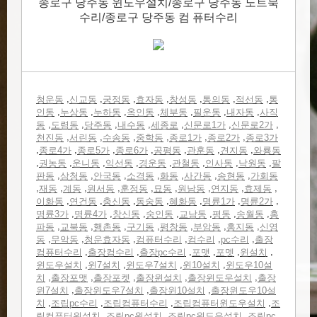
종로구 당주동 윈도우설치/종로구 당주동 노트북
수리/종로구 당주동 컴 퓨터수리
,
,
,
,
,
,
,
청운동
신교동
궁정동
효자동
창성동
통의동
적선동
통
,
,
,
,
,
,
,
인동
누상동
누하동
옥인동
체부동
필운동
내자동
사직
,
,
,
,
,
,
,
동
도렴동
당주동
내수동
세종로
신문로1가
신문로2가
,
,
,
,
,
,
천진동
서린동
수송동
중학동
종로1가
종로2가
종로3가
,
,
,
,
,
,
,
종로4가
종로5가
종로6가
공평동
관훈동
견지동
와룡동
,
,
,
,
,
,
,
,
권농동
운니동
익선동
경운동
관철동
인사동
낙원동
팔
,
,
,
,
,
,
,
판동
삼청동
안국동
소격동
화동
사간동
송현동
가회동
,
,
,
,
,
,
,
,
,
재동
계동
원서동
훈정동
묘동
원남동
연지동
효제동
,
,
,
,
,
,
,
이화동
연건동
충신동
동숭동
혜화동
명륜1가
명륜2가
,
,
,
,
,
,
,
명륜3가
명륜4가
창신동
숭인동
교남동
평동
송월동
홍
,
,
,
,
,
,
,
파동
교북동
행촌동
구기동
평창동
부암동
홍지동
신영
,
,
,
,
,
,
동
무악동
청운효자동
컴퓨터수리
컴수리
pc수리
출장
,
,
,
,
,
,
컴퓨터수리
출장컴수리
출장pc수리
포맷
포멧
윈설치
,
,
,
,
윈도우설치
윈7설치
윈도우7설치
윈10설치
윈도우10설
,
,
,
,
,
치
출장포맷
출장포켓
출장윈설치
출장윈도우설치
출장
,
,
,
윈7설치
출장윈도우7설치
출장윈10설치
출장윈도우10설
,
,
,
,
치
조립pc수리
조립컴퓨터수리
조립컴퓨터윈도우설치
조
,
,
,
립컴퓨터윈설치
조립pc윈설치
조립pc윈도우설치
조립pc