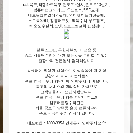
usb복구,외장하드복구,윈도우7설치,윈도우10설치,
컴퓨터업그레이드,LG노트북,SSD교체.
네트워크연결이안될때, 인터넷이느려졌을때,
노트북SSD, 컴퓨터포맷, 맥북수리,부트캠프,
맥 윈도우설치,포맷,프로그램설치,랜섬웨어,
블루스크린, 무한재부팅, 비프음 등
종로 컴퓨터수리에 대한 모든것을 수리할 수 있는
출장수리 전문업체 컴닥터입니다
컴퓨터에 발생한 갑작스런 이상증상에 더 이상
당황하지 마시고 언제든지
종로 컴퓨터수리 컴닥터에 연락주시기 바랍니다.
최고의 서비스와 합리적인 가격으로
고객님들에게 보답하겠습니다.
종로 컴퓨터수리 컴홈 컴닥터 컴119
컴퓨터출장수리전문
서울 종로구 당주동 출장 컴퓨터수리
종로 컴퓨터수리 컴닥터 입니다.
대표번호 : 1800-3354 언제든지 연락주세요 ^^