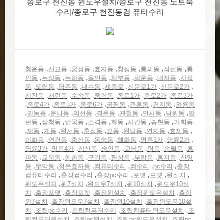
종로구 천진동 윈도우설치/종로구 천진동 노트북
수리/종로구 천진동컴 퓨터수리
,
,
,
,
,
,
,
청운동
신교동
궁정동
효자동
창성동
통의동
적선동
통
,
,
,
,
,
,
,
인동
누상동
누하동
옥인동
체부동
필운동
내자동
사직
,
,
,
,
,
,
,
동
도렴동
당주동
내수동
세종로
신문로1가
신문로2가
,
,
,
,
,
,
천진동
서린동
수송동
중학동
종로1가
종로2가
종로3가
,
,
,
,
,
,
,
종로4가
종로5가
종로6가
공평동
관훈동
견지동
와룡동
,
,
,
,
,
,
,
,
권농동
운니동
익선동
경운동
관철동
인사동
낙원동
팔
,
,
,
,
,
,
,
판동
삼청동
안국동
소격동
화동
사간동
송현동
가회동
,
,
,
,
,
,
,
,
,
재동
계동
원서동
훈정동
묘동
원남동
연지동
효제동
,
,
,
,
,
,
,
이화동
연건동
충신동
동숭동
혜화동
명륜1가
명륜2가
,
,
,
,
,
,
,
명륜3가
명륜4가
창신동
숭인동
교남동
평동
송월동
홍
,
,
,
,
,
,
,
파동
교북동
행촌동
구기동
평창동
부암동
홍지동
신영
,
,
,
,
,
,
동
무악동
청운효자동
컴퓨터수리
컴수리
pc수리
출장
,
,
,
,
,
,
컴퓨터수리
출장컴수리
출장pc수리
포맷
포멧
윈설치
,
,
,
,
윈도우설치
윈7설치
윈도우7설치
윈10설치
윈도우10설
,
,
,
,
,
치
출장포맷
출장포켓
출장윈설치
출장윈도우설치
출장
,
,
,
윈7설치
출장윈도우7설치
출장윈10설치
출장윈도우10설
,
,
,
,
치
조립pc수리
조립컴퓨터수리
조립컴퓨터윈도우설치
조
,
,
,
립컴퓨터윈설치
조립pc윈설치
조립pc윈도우설치
조립pc