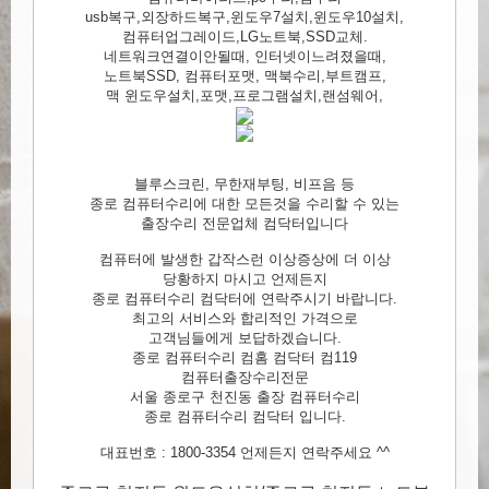
usb복구,외장하드복구,윈도우7설치,윈도우10설치,
컴퓨터업그레이드,LG노트북,SSD교체.
네트워크연결이안될때, 인터넷이느려졌을때,
노트북SSD, 컴퓨터포맷, 맥북수리,부트캠프,
맥 윈도우설치,포맷,프로그램설치,랜섬웨어,
블루스크린, 무한재부팅, 비프음 등
종로 컴퓨터수리에 대한 모든것을 수리할 수 있는
출장수리 전문업체 컴닥터입니다
컴퓨터에 발생한 갑작스런 이상증상에 더 이상
당황하지 마시고 언제든지
종로 컴퓨터수리 컴닥터에 연락주시기 바랍니다.
최고의 서비스와 합리적인 가격으로
고객님들에게 보답하겠습니다.
종로 컴퓨터수리 컴홈 컴닥터 컴119
컴퓨터출장수리전문
서울 종로구 천진동 출장 컴퓨터수리
종로 컴퓨터수리 컴닥터 입니다.
대표번호 : 1800-3354 언제든지 연락주세요 ^^