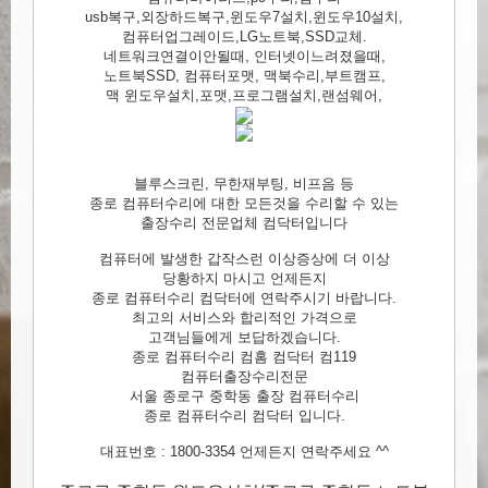
usb복구,외장하드복구,윈도우7설치,윈도우10설치,
컴퓨터업그레이드,LG노트북,SSD교체.
네트워크연결이안될때, 인터넷이느려졌을때,
노트북SSD, 컴퓨터포맷, 맥북수리,부트캠프,
맥 윈도우설치,포맷,프로그램설치,랜섬웨어,
블루스크린, 무한재부팅, 비프음 등
종로 컴퓨터수리에 대한 모든것을 수리할 수 있는
출장수리 전문업체 컴닥터입니다
컴퓨터에 발생한 갑작스런 이상증상에 더 이상
당황하지 마시고 언제든지
종로 컴퓨터수리 컴닥터에 연락주시기 바랍니다.
최고의 서비스와 합리적인 가격으로
고객님들에게 보답하겠습니다.
종로 컴퓨터수리 컴홈 컴닥터 컴119
컴퓨터출장수리전문
서울 종로구 중학동 출장 컴퓨터수리
종로 컴퓨터수리 컴닥터 입니다.
대표번호 : 1800-3354 언제든지 연락주세요 ^^