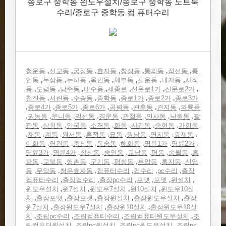
종로구 중학동 윈도우설치/종로구 중학동 노트북
수리/종로구 중학동 컴 퓨터수리
,
,
,
,
,
,
,
청운동
신교동
궁정동
효자동
창성동
통의동
적선동
통
,
,
,
,
,
,
,
인동
누상동
누하동
옥인동
체부동
필운동
내자동
사직
,
,
,
,
,
,
,
동
도렴동
당주동
내수동
세종로
신문로1가
신문로2가
,
,
,
,
,
,
천진동
서린동
수송동
중학동
종로1가
종로2가
종로3가
,
,
,
,
,
,
,
종로4가
종로5가
종로6가
공평동
관훈동
견지동
와룡동
,
,
,
,
,
,
,
,
권농동
운니동
익선동
경운동
관철동
인사동
낙원동
팔
,
,
,
,
,
,
,
판동
삼청동
안국동
소격동
화동
사간동
송현동
가회동
,
,
,
,
,
,
,
,
,
재동
계동
원서동
훈정동
묘동
원남동
연지동
효제동
,
,
,
,
,
,
,
이화동
연건동
충신동
동숭동
혜화동
명륜1가
명륜2가
,
,
,
,
,
,
,
명륜3가
명륜4가
창신동
숭인동
교남동
평동
송월동
홍
,
,
,
,
,
,
,
파동
교북동
행촌동
구기동
평창동
부암동
홍지동
신영
,
,
,
,
,
,
동
무악동
청운효자동
컴퓨터수리
컴수리
pc수리
출장
,
,
,
,
,
,
컴퓨터수리
출장컴수리
출장pc수리
포맷
포멧
윈설치
,
,
,
,
윈도우설치
윈7설치
윈도우7설치
윈10설치
윈도우10설
,
,
,
,
,
치
출장포맷
출장포켓
출장윈설치
출장윈도우설치
출장
,
,
,
윈7설치
출장윈도우7설치
출장윈10설치
출장윈도우10설
,
,
,
,
치
조립pc수리
조립컴퓨터수리
조립컴퓨터윈도우설치
조
,
,
,
립컴퓨터윈설치
조립pc윈설치
조립pc윈도우설치
조립pc