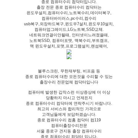
종로 컴퓨터수리 컴닥터입니다.
출장 전문 종로 컴퓨터수리 컴닥터는
윈도우설치,컴퓨터수리,노트북수리,데이터복구,
컴퓨터바이러스,pc수리,컴수리
usb복구,외장하드복구,윈도우7설치,윈도우10설치,
컴퓨터업그레이드,LG노트북,SSD교체.
네트워크연결이안될때, 인터넷이느려졌을때,
노트북SSD, 컴퓨터포맷, 맥북수리,부트캠프,
맥 윈도우설치,포맷,프로그램설치,랜섬웨어,
블루스크린, 무한재부팅, 비프음 등
종로 컴퓨터수리에 대한 모든것을 수리할 수 있는
출장수리 전문업체 컴닥터입니다
컴퓨터에 발생한 갑작스런 이상증상에 더 이상
당황하지 마시고 언제든지
종로 컴퓨터수리 컴닥터에 연락주시기 바랍니다.
최고의 서비스와 합리적인 가격으로
고객님들에게 보답하겠습니다.
종로 컴퓨터수리 컴홈 컴닥터 컴119
컴퓨터출장수리전문
서울 종로구 견지동 출장 컴퓨터수리
종로 컴퓨터수리 컴닥터 입니다.