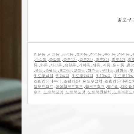
종로구 
,
,
,
,
,
,
,
청운동
신교동
궁정동
효자동
창성동
통의동
적선동
,
,
,
,
,
,
,
수송동
중학동
종로1가
종로2가
종로3가
종로4가
종
,
,
,
,
,
,
,
,
동
화동
사간동
송현동
가회동
재동
계동
원서동
훈
,
,
,
,
,
,
,
,
평동
송월동
홍파동
교북동
행촌동
구기동
평창동
부
,
,
,
,
윈도우설치
윈7설치
윈도우7설치
윈10설치
윈도우10
,
,
조립컴퓨터수리
조립컴퓨터윈도우설치
조립컴퓨터윈설
,
,
,
,
북부트캠프
아이맥부트캠프
맥부트캠프
맥수리
데이터
,
,
,
,
수리
노트북포멧
노트북포맷
노트북윈설치
노트북윈도