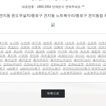
대표번호 : 1800-3354 언제든지 연락주세요 ^^
견지동 윈도우설치/종로구 견지동 노트북수리/종로구 견지동컴
,
,
,
,
,
,
,
,
,
통인동
누상동
누하동
옥인동
체부동
필운동
내자동
사직동
도렴동
당주
,
,
,
,
,
,
,
,
,
로5가
종로6가
공평동
관훈동
견지동
와룡동
권농동
운니동
익선동
경운
,
,
,
,
,
,
,
,
,
,
정동
묘동
원남동
연지동
효제동
이화동
연건동
충신동
동숭동
혜화동
명
,
,
,
,
,
,
,
,
암동
홍지동
신영동
무악동
청운효자동
컴퓨터수리
컴수리
pc수리
출장
,
,
,
,
,
,
설치
출장포맷
출장포켓
출장윈설치
출장윈도우설치
출장윈7설치
출장윈도
,
,
,
,
,
,
치
조립pc윈설치
조립pc윈도우설치
조립pc포멧
조립pc포맷
조립컴수리
조
,
,
,
,
복구
usb복구
usb데이터복구
외장하드복구
외장하드데이터복구 맥액정교
,
,
,
,
우설치
노트북윈7설치
노트북윈도우7설치
노트북윈10설치
노트북윈도우1
목록으로