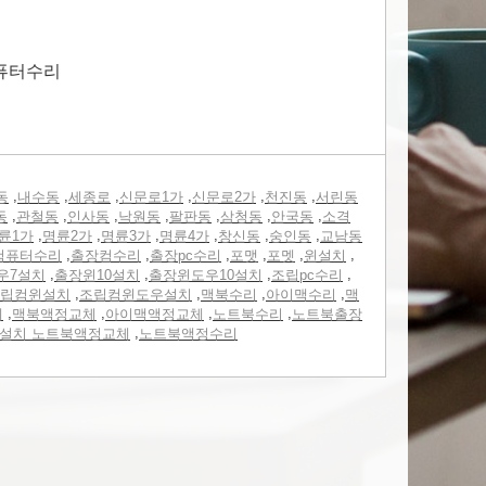
 퓨터수리
,
,
,
,
,
,
동
내수동
세종로
신문로1가
신문로2가
천진동
서린동
,
,
,
,
,
,
,
동
관철동
인사동
낙원동
팔판동
삼청동
안국동
소격
,
,
,
,
,
,
륜1가
명륜2가
명륜3가
명륜4가
창신동
숭인동
교남동
,
,
,
,
,
,
컴퓨터수리
출장컴수리
출장pc수리
포맷
포멧
윈설치
,
,
,
,
우7설치
출장윈10설치
출장윈도우10설치
조립pc수리
,
,
,
,
립컴윈설치
조립컴윈도우설치
맥북수리
아이맥수리
맥
,
,
,
,
체
맥북액정교체
아이맥액정교체
노트북수리
노트북출장
,
0설치 노트북액정교체
노트북액정수리